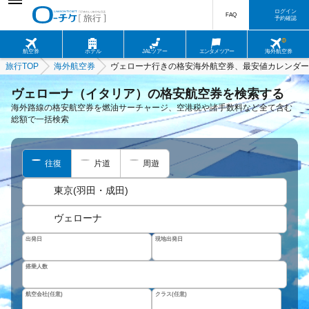
ログイン
FAQ
予約確認
航空券
ホテル
JALツアー
エンタメツアー
海外航空券
旅行TOP
海外航空券
ヴェローナ行きの格安海外航空券、最安値カレンダー
ヴェローナ（イタリア）の格安航空券を検索する
海外路線の格安航空券を燃油サーチャージ、空港税や諸手数料など全て含む
総額で一括検索
往復
片道
周遊
東京(羽田・成田)
ヴェローナ
出発日
現地出発日
搭乗人数
航空会社(任意)
クラス(任意)