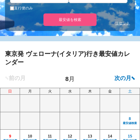
直行便のみ
最安値を検索
リセット
東京発 ヴェローナ(イタリア)行き最安値カレ
ンダー
日
月
火
水
木
金
土
8
最安値検索
9
10
11
12
13
14
15