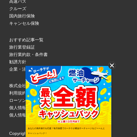
高速バス
クルーズ
国内旅行保険
キャンセル保険
おすすめ記事一覧
旅行業登録証
旅行業約款・条件書
勧誘方針
企業・法人のみなさまへ
株式会社ローソンエンタテインメント
利用規約
ローソンWEB会員規約
個人情報の取り扱いについて
個人情報保護方針
あなたの海外旅行を応援！毎月抽選でローチケが燃油サーチャージをどーーんと
Copyright © 1998 Lawson Entertainment, Inc.
キャッシュバック！