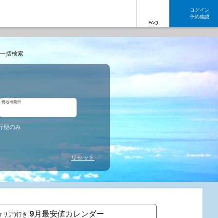
ログイン
予約確認
FAQ
一括検索
現地出発日
行便のみ
リセット
9
月最安値カレンダー
タリア)行き
東