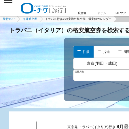
航空券
ホテル
JALツアー
旅行TOP
海外航空券
トラパニ行きの格安海外航空券、最安値カレンダー
トラパニ（イタリア）の格安航空券を検索す
往復
片道
周
東京(羽田・成田)
搭乗人数
8
月最
東京発 トラパニ(イタリア)行き