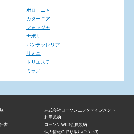
ボローニャ
カターニア
フォッジャ
ナポリ
パンテッレリア
リミニ
トリエステ
ミラノ
覧
株式会社ローソンエンタテインメント
利用規約
件書
ローソンWEB会員規約
個人情報の取り扱いについて