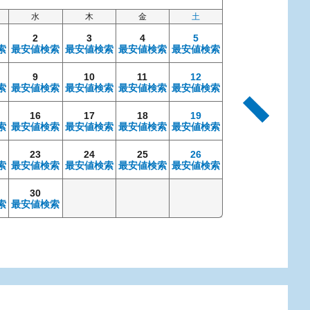
水
木
金
土
日
2
3
4
5
索
最安値検索
最安値検索
最安値検索
最安値検索
9
10
11
12
4
索
最安値検索
最安値検索
最安値検索
最安値検索
最安値検索
最安
16
17
18
19
11
索
最安値検索
最安値検索
最安値検索
最安値検索
最安値検索
最安
23
24
25
26
18
索
最安値検索
最安値検索
最安値検索
最安値検索
最安値検索
最安
30
25
索
最安値検索
最安値検索
最安