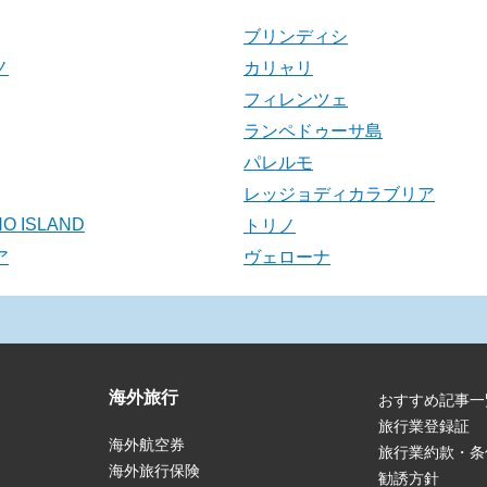
ブリンディシ
ノ
カリャリ
フィレンツェ
ランペドゥーサ島
パレルモ
レッジョディカラブリア
O ISLAND
トリノ
ア
ヴェローナ
海外旅行
おすすめ記事一
旅行業登録証
海外航空券
旅行業約款・条
海外旅行保険
勧誘方針