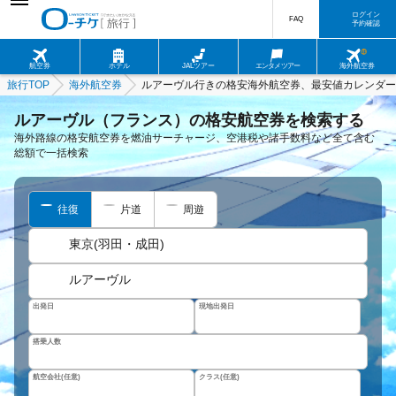
ログイン
FAQ
予約確認
航空券
ホテル
JALツアー
エンタメツアー
海外航空券
旅行TOP
海外航空券
ルアーヴル行きの格安海外航空券、最安値カレンダー
ルアーヴル（フランス）の格安航空券を検索する
海外路線の格安航空券を燃油サーチャージ、空港税や諸手数料など全て含む
総額で一括検索
往復
片道
周遊
東京(羽田・成田)
ルアーヴル
出発日
現地出発日
搭乗人数
航空会社(任意)
クラス(任意)