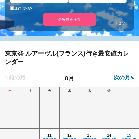
直行便のみ
最安値を検索
リセット
東京発 ルアーヴル(フランス)行き最安値カレ
ンダー
日
月
火
水
木
金
土
11
12
13
14
15