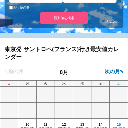
直行便のみ
最安値を検索
リセット
東京発 サントロペ(フランス)行き最安値カレ
ンダー
日
月
火
水
木
金
土
10
11
12
13
14
15