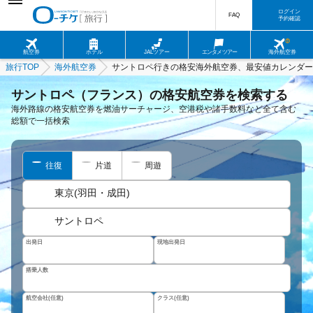
ログイン
FAQ
予約確認
航空券
ホテル
JALツアー
エンタメツアー
海外航空券
旅行TOP
海外航空券
サントロペ行きの格安海外航空券、最安値カレンダー
サントロペ（フランス）の格安航空券を検索する
海外路線の格安航空券を燃油サーチャージ、空港税や諸手数料など全て含む
総額で一括検索
往復
片道
周遊
東京(羽田・成田)
サントロペ
出発日
現地出発日
搭乗人数
航空会社(任意)
クラス(任意)