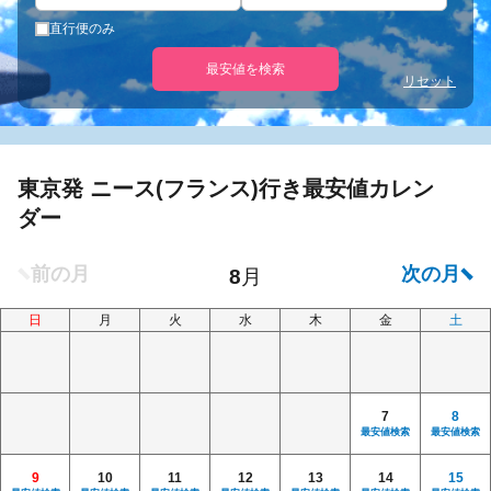
直行便のみ
最安値を検索
リセット
東京発 ニース(フランス)行き最安値カレン
ダー
日
月
火
水
木
金
土
7
8
最安値検索
最安値検索
9
10
11
12
13
14
15