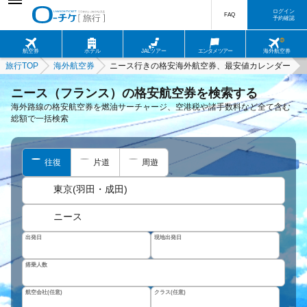
ログイン
FAQ
予約確認
航空券
ホテル
JALツアー
エンタメツアー
海外航空券
旅行TOP
海外航空券
ニース行きの格安海外航空券、最安値カレンダー
ニース（フランス）の格安航空券を検索する
海外路線の格安航空券を燃油サーチャージ、空港税や諸手数料など全て含む
総額で一括検索
往復
片道
周遊
東京(羽田・成田)
ニース
出発日
現地出発日
搭乗人数
航空会社(任意)
クラス(任意)