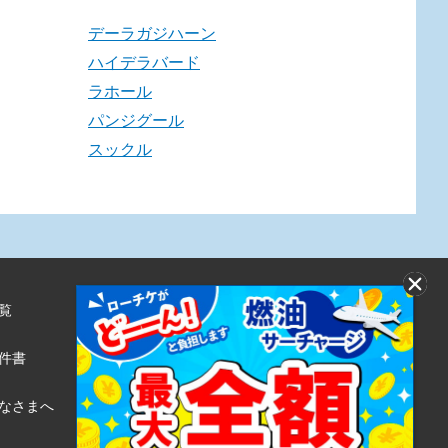
デーラガジハーン
ハイデラバード
ラホール
パンジグール
スックル
覧
株式会社ローソンエンタテインメント
利用規約
件書
ローソンWEB会員規約
個人情報の取り扱いについて
なさまへ
個人情報保護方針