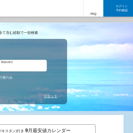
ログイン
予約確認
FAQ
全て含む総額で一括検索
現地出発日
行便のみ
リセット
9
月最安値カレンダー
パキスタン)行き
東京発