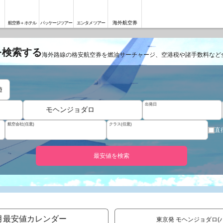
海外航空券
航空券＋ホテル
パッケージツアー
エンタメツアー
を検索する
海外路線の格安航空券を燃油サーチャージ、空港税や諸手数料など
遊
出発日
モヘンジョダロ
航空会社(任意)
クラス(任意)
直
最安値を検索
月最安値カレンダー
東京発 モヘンジョダロ(