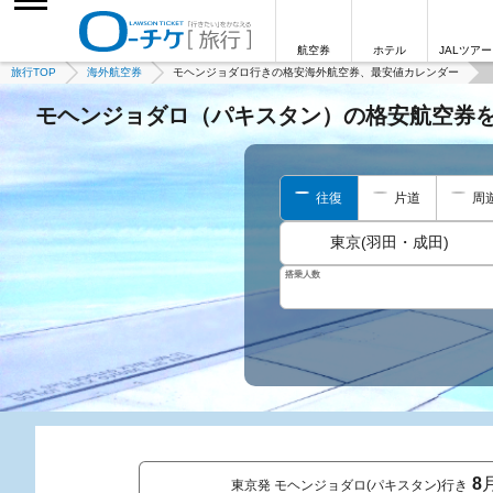
航空券
ホテル
JALツアー
旅行TOP
海外航空券
モヘンジョダロ行きの格安海外航空券、最安値カレンダー
モヘンジョダロ（パキスタン）の格安航空券
往復
片道
周
東京(羽田・成田)
搭乗人数
8
東京発 モヘンジョダロ(パキスタン)行き