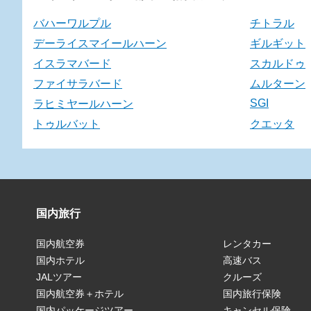
バハーワルプル
チトラル
デーライスマイールハーン
ギルギット
イスラマバード
スカルドゥ
ファイサラバード
ムルターン
SGI
ラヒミヤールハーン
トゥルバット
クエッタ
国内旅行
国内航空券
レンタカー
国内ホテル
高速バス
JALツアー
クルーズ
国内航空券＋ホテル
国内旅行保険
国内パッケージツアー
キャンセル保険