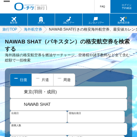
ログイン
FAQ
予約確認
航空券
ホテル
JALツアー
エンタメツアー
海外航空券
旅行TOP
海外航空券
NAWAB SHAT行きの格安海外航空券、最安値カレン
NAWAB SHAT（パキスタン）の格安航空券を検索
する
海外路線の格安航空券を燃油サーチャージ、空港税や諸手数料など全て含む
総額で一括検索
往復
片道
周遊
東京(羽田・成田)
NAWAB SHAT
出発日
現地出発日
搭乗人数