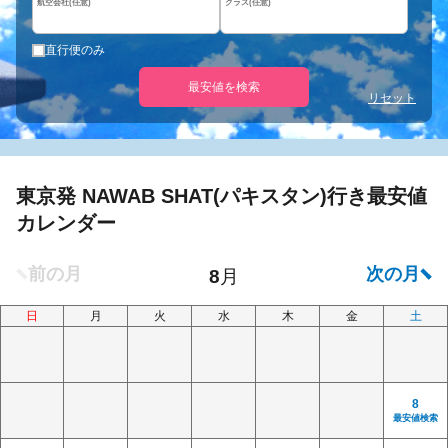
航空会社(任意)
クラス(任意)
直行便のみ
最安値を検索
リセット
東京発 NAWAB SHAT(パキスタン)行き最安値
カレンダー
日
月
火
水
木
金
土
8
最安値検索