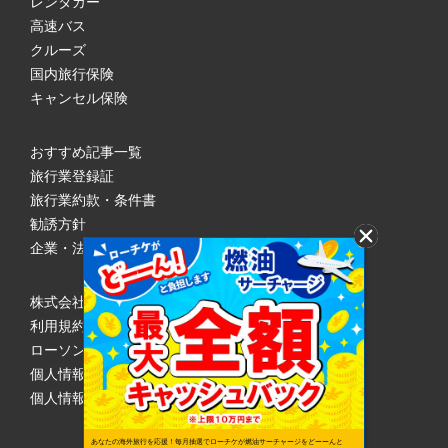
レンタカー
高速バス
クルーズ
国内旅行保険
キャンセル保険
おすすめ記事一覧
旅行業登録証
旅行業約款・条件書
勧誘方針
企業・法人のみなさまへ
株式会社ローソンエンタテインメント
利用規約
ローソンWEB会員規約
個人情報の取り扱いについて
個人情報保護方針
あなたの海外旅行を応援！毎月抽選でローチケが燃油サーチャージをどーーんと