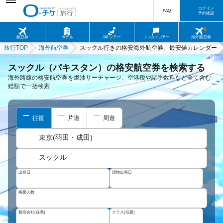
ログイン
FAQ
予約確認
航空券
ホテル
JALツアー
エンタメツアー
海外航空券
旅行TOP
海外航空券
スックル行きの格安海外航空券、最安値カレンダー
スックル（パキスタン）の格安航空券を検索する
海外路線の格安航空券を燃油サーチャージ、空港税や諸手数料など全て含む
総額で一括検索
往復
片道
周遊
東京(羽田・成田)
スックル
出発日
現地出発日
搭乗人数
航空会社(任意)
クラス(任意)