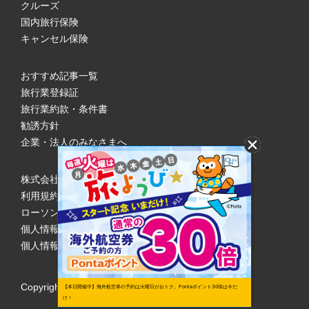
クルーズ
国内旅行保険
キャンセル保険
おすすめ記事一覧
旅行業登録証
旅行業約款・条件書
勧誘方針
企業・法人のみなさまへ
株式会社ローソンエンタテインメント
利用規約
ローソンWEB会員規約
個人情報の取り扱いについて
個人情報保護方針
Copyright © 1998 Lawson Entertainment, Inc.
【本日開催中】海外航空券の予約は火曜日がおトク。Pontaポイント30倍は今だ
け！