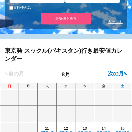
直行便のみ
最安値を検索
リセット
東京発 スックル(パキスタン)行き最安値カレ
ンダー
日
月
火
水
木
金
土
11
12
13
14
15