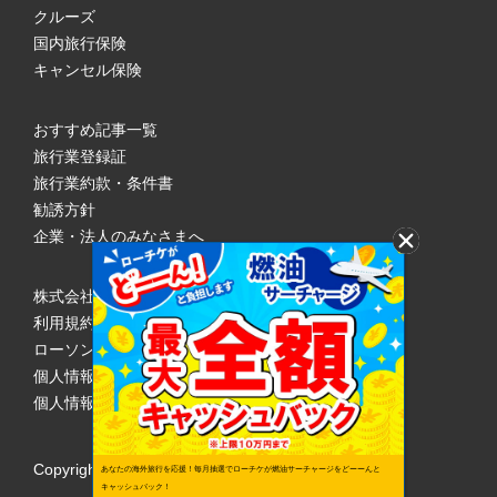
クルーズ
国内旅行保険
キャンセル保険
おすすめ記事一覧
旅行業登録証
旅行業約款・条件書
勧誘方針
企業・法人のみなさまへ
株式会社ローソンエンタテインメント
利用規約
ローソンWEB会員規約
個人情報の取り扱いについて
個人情報保護方針
Copyright © 1998 Lawson Entertainment, Inc.
あなたの海外旅行を応援！毎月抽選でローチケが燃油サーチャージをどーーんと
キャッシュバック！