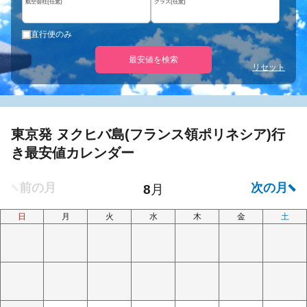
航空会社(任意)
クラス(任意)
直行便のみ
最安値を検索
リセット
東京発 ヌクヒバ島(フランス領ポリネシア)行
き最安値カレンダー
日
月
火
水
木
金
土