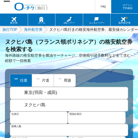
ログイン
FAQ
予約確認
航空券
ホテル
JALツアー
エンタメツアー
海外航空券
旅行TOP
海外航空券
ヌクヒバ島行きの格安海外航空券、最安値カレンダー
ヌクヒバ島（フランス領ポリネシア）の格安航空券
を検索する
海外路線の格安航空券を燃油サーチャージ、空港税や諸手数料など全て含む
総額で一括検索
往復
片道
周遊
東京(羽田・成田)
ヌクヒバ島
出発日
現地出発日
搭乗人数