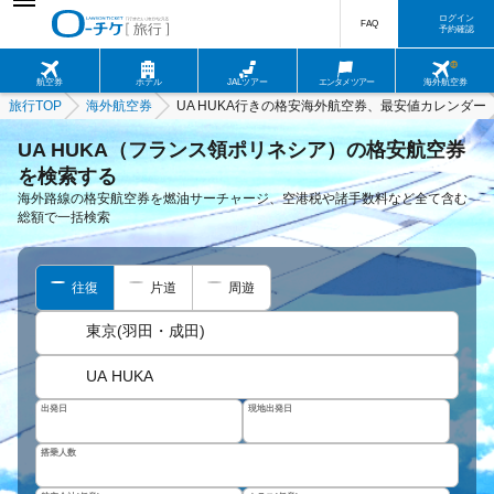
ログイン
FAQ
予約確認
航空券
ホテル
JALツアー
エンタメツアー
海外航空券
旅行TOP
海外航空券
UA HUKA行きの格安海外航空券、最安値カレンダー
UA HUKA（フランス領ポリネシア）の格安航空券
を検索する
海外路線の格安航空券を燃油サーチャージ、空港税や諸手数料など全て含む
総額で一括検索
往復
片道
周遊
東京(羽田・成田)
UA HUKA
出発日
現地出発日
搭乗人数