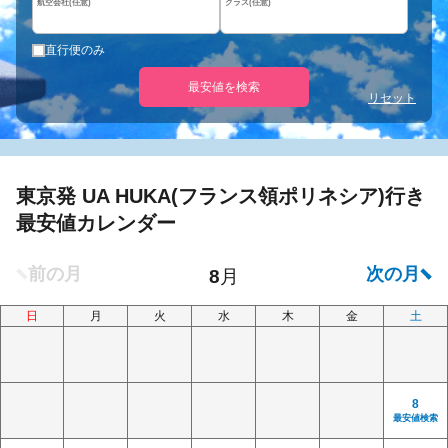
航空会社(任意)
クラス(任意)
直行便のみ
最安値を検索
リセット
東京発 UA HUKA(フランス領ポリネシア)行き
最安値カレンダー
日
月
火
水
木
金
土
8
最安値検索