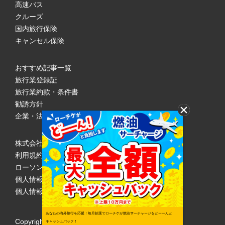
高速バス
クルーズ
国内旅行保険
キャンセル保険
おすすめ記事一覧
旅行業登録証
旅行業約款・条件書
勧誘方針
企業・法人のみなさまへ
株式会社ローソンエンタテインメント
利用規約
ローソンWEB会員規約
個人情報の取り扱いについて
個人情報保護方針
あなたの海外旅行を応援！毎月抽選でローチケが燃油サーチャージをどーーんと
Copyright © 1998 Lawson Entertainment, Inc.
キャッシュバック！