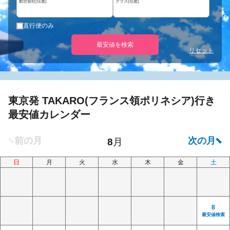
航空会社(任意)
クラス(任意)
直行便のみ
最安値を検索
リセット
東京発 TAKARO(フランス領ポリネシア)行き
最安値カレンダー
日
月
火
水
木
金
土
8
最安値検索