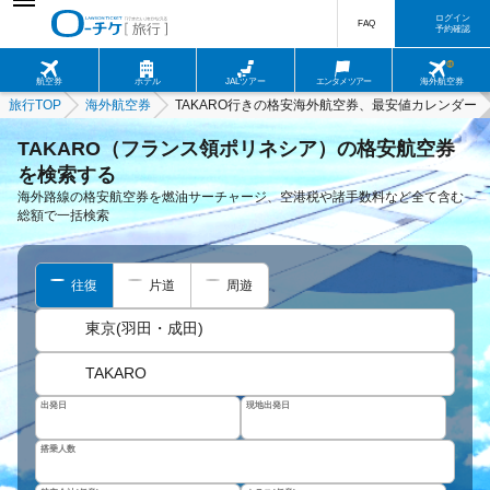
ログイン
FAQ
予約確認
航空券
ホテル
JALツアー
エンタメツアー
海外航空券
旅行TOP
海外航空券
TAKARO行きの格安海外航空券、最安値カレンダー
TAKARO（フランス領ポリネシア）の格安航空券
を検索する
海外路線の格安航空券を燃油サーチャージ、空港税や諸手数料など全て含む
総額で一括検索
往復
片道
周遊
東京(羽田・成田)
TAKARO
出発日
現地出発日
搭乗人数