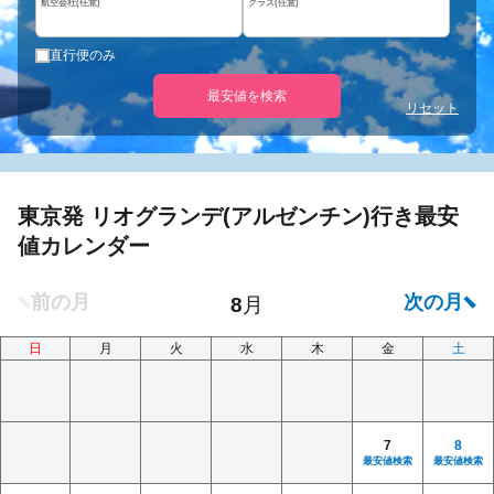
航空会社(任意)
クラス(任意)
直行便のみ
最安値を検索
リセット
東京発 リオグランデ(アルゼンチン)行き最安
値カレンダー
日
月
火
水
木
金
土
7
8
最安値検索
最安値検索