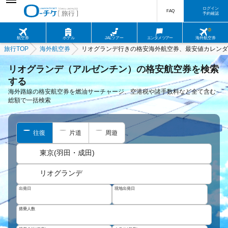
ログイン
FAQ
予約確認
航空券
ホテル
JALツアー
エンタメツアー
海外航空券
旅行TOP
海外航空券
リオグランデ行きの格安海外航空券、最安値カレンダ
リオグランデ（アルゼンチン）の格安航空券を検索
する
海外路線の格安航空券を燃油サーチャージ、空港税や諸手数料など全て含む
総額で一括検索
往復
片道
周遊
東京(羽田・成田)
リオグランデ
出発日
現地出発日
搭乗人数