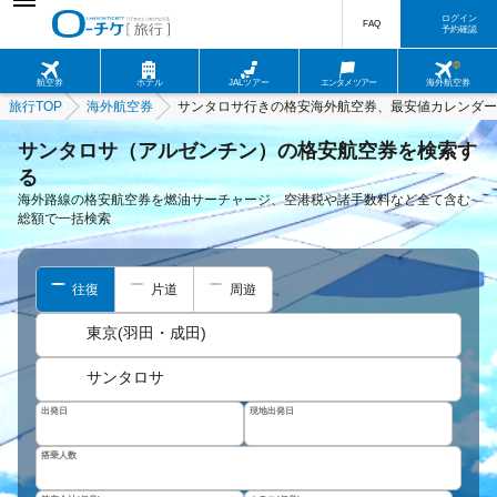
ログイン
FAQ
予約確認
航空券
ホテル
JALツアー
エンタメツアー
海外航空券
旅行TOP
海外航空券
サンタロサ行きの格安海外航空券、最安値カレンダー
サンタロサ（アルゼンチン）の格安航空券を検索す
る
海外路線の格安航空券を燃油サーチャージ、空港税や諸手数料など全て含む
総額で一括検索
往復
片道
周遊
東京(羽田・成田)
サンタロサ
出発日
現地出発日
搭乗人数