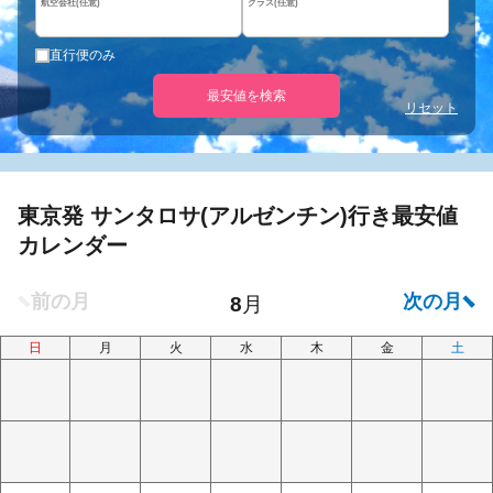
航空会社(任意)
クラス(任意)
直行便のみ
最安値を検索
リセット
東京発 サンタロサ(アルゼンチン)行き最安値
カレンダー
日
月
火
水
木
金
土