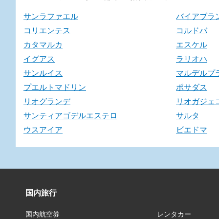
サンラファエル
バイアブラ
コリエンテス
コルドバ
カタマルカ
エスケル
イグアス
ラリオハ
サンルイス
マルデルプ
プエルトマドリン
ポサダス
リオグランデ
リオガジェ
サンティアゴデルエステロ
サルタ
ウスアイア
ビエドマ
国内旅行
国内航空券
レンタカー