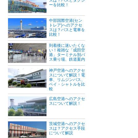
スは？バスとタクシ
ーを比較！
中部国際空港(セン
トレア)へのアクセ
スは？バスと電車を
比較！
到着後に迷いたくな
い！複雑な「成田空
港」ターミナル別バ
ス乗り場、鉄道案内
神戸空港へのアクセ
スについて解説！電
車、リムジンバス、
ベイ・シャトルを比
較
広島空港へのアクセ
スについて解説！
茨城空港へのアクセ
スは？アクセス手段
について解説