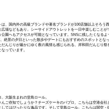
は、国内外の高級ブランドや著名ブランドが100店舗以上そろう
生広場などもあり、シーサイドアウトレットを一日中楽しむことが
う公園へもアクセスが可能となっています。SNSに残したくなるよ
花、絶景の夕日といった散歩やデートにもおすすめのスポットとな
ただんじりが厳かにゆく夜の風情も感じられる、岸和田だんじり祭
となっています。
ロ、大阪生まれの堂島ロール。
さんご存知でしょうか？チーズケーキのパブロ、こちらは空港会社
としてはぴったりな逸品です。そして堂島ロール、こちらは関空・