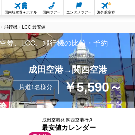
国内航空券＋ホテル
国内ツアー
エンタメツアー
海外航空券
飛行機・LCC 最安値
空券、LCC、飛行機の比較・予約
成田空港→関西空港
￥5,590～
片道1名様分
成田空港発 関西空港行き
最安値カレンダー