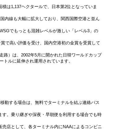
は1,137ヘクタールで、日本第2位となっていま
は国内線も大幅に拡大しており、関西国際空港と並ん
のWSGでもっとも混雑レベルが激しい「レベル3」の
イン賞で高い評価を受け、国内空港初の金賞を受賞して
走路）は、2002年5月に開かれた日韓ワールドカップ
0メートルに延伸され運用されています。
を移動する場合は、無料でターミナルを結ぶ連絡バス
ます。乗り継ぎや深夜・早朝便を利用する場合でも時
売店として、各ターミナル内にNAAによるコンビニ