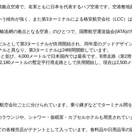
拠点空港で、名実ともに日本を代表するハブ空港です。空港敷地面積
う傾向が強く、また第3ターミナルによる格安航空会社（LCC）
送網の拠点となる空港」のひとつで、国際航空運送協会(IATA)
ナルビルとして第3ターミナルが供用開始され、同年度のグッドデザ
ナルと異なり、第3ターミナルは24時間開館しています。
と並び、4,000メートルで日本国内では最長です。B滑走路（第2滑
,180メートルの暫定平行滑走路として供用開始し、現在は2,50
る航空会社ごとに分けられています。乗り継ぎなどでターミナル間
のラウンジや、シャワー・仮眠室・カプセルホテルも用意されてい
どの各種売店がテナントとして入っています。食料品や日用品等の販