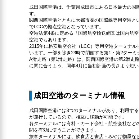
成田国際空港は、千葉県成田市にある日本最大の国際
す。
関西国際空港とともに大都市圏の国際線専用空港とい
でLCCの拠点空港となっています。
空港法第4条に定める「国際航空輸送網又は国内航空輸
空港でもあります。
2015年に格安航空会社（LCC）専用空港ターミ
います。一部を除き23時で閉館する第1・第2ターミ
A滑走路（第1滑走路）は、関西国際空港の第2滑走路
に間に合うよう、同年4月に当初計画の長さより短い2
成田空港のターミナル情報
成田国際空港には3つのターミナルがあり、利用す
が運行しているので、相互に移動が可能です。
各ターミナルには有料・カード会社・航空会社など
間を有効に使うことができます。
旅客ターミナルには、飲食店と書店・みやげ物屋な