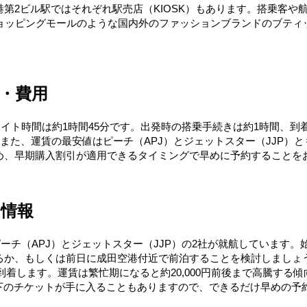
第2ビル駅ではそれぞれ駅売店（KIOSK）もあります。搭乗客や
ョッピングモールのような国内外のファッションブランドのブティ
・費用
ライト時間は約1時間45分です。出発時の搭乗手続きは約1時間、到
また、運賃の最安値はピーチ（APJ）とジェットスター（JJP）と
め、早期購入割引が適用できるタイミングで早めに予約することを
の情報
ピーチ（APJ）とジェットスター（JJP）の2社が就航しています
るか、もしくは前日に成田空港付近で前泊することを検討しましょう
到着します。運賃は繁忙期になると約20,000円前後まで高騰する傾
円以下のチケットが手に入ることもありますので、できるだけ早めの予