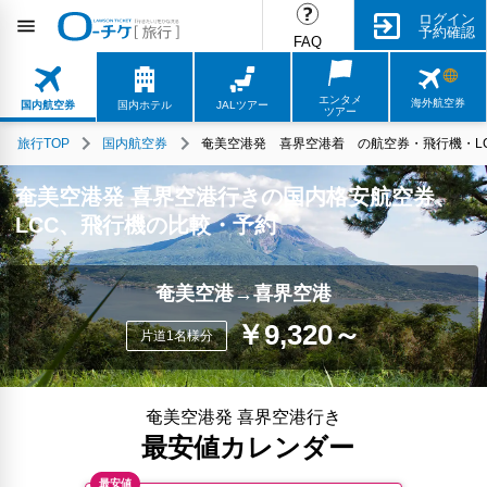
ログイン
予約確認
FAQ
エンタメ
海外航空券
国内航空券
国内ホテル
JALツアー
ツアー
旅行TOP
国内航空券
奄美空港発 喜界空港着 の航空券・飛行機・LC
奄美空港発 喜界空港行きの国内格安航空券、
LCC、飛行機の比較・予約
奄美空港→喜界空港
￥9,320～
片道1名様分
奄美空港発 喜界空港行き
最安値カレンダー
最安値