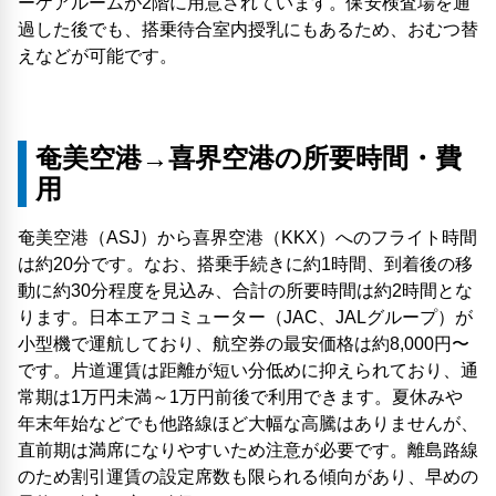
ーケアルームが2階に用意されています。保安検査場を通
過した後でも、搭乗待合室内授乳にもあるため、おむつ替
えなどが可能です。
奄美空港→喜界空港の所要時間・費
用
奄美空港（ASJ）から喜界空港（KKX）へのフライト時間
は約20分です。なお、搭乗手続きに約1時間、到着後の移
動に約30分程度を見込み、合計の所要時間は約2時間とな
ります。日本エアコミューター（JAC、JALグループ）が
小型機で運航しており、航空券の最安価格は約8,000円〜
です。片道運賃は距離が短い分低めに抑えられており、通
常期は1万円未満～1万円前後で利用できます。夏休みや
年末年始などでも他路線ほど大幅な高騰はありませんが、
直前期は満席になりやすいため注意が必要です。離島路線
のため割引運賃の設定席数も限られる傾向があり、早めの