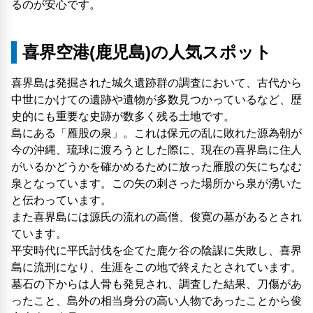
るのが安心です。
喜界空港(鹿児島)の人気スポット
喜界島は発掘された城久遺跡群の調査において、古代から
中世にかけての遺跡や遺物が多数見つかっているなど、歴
史的にも重要な史跡が数多く残る土地です。
島にある「雁股の泉」。これは保元の乱に敗れた源為朝が
今の沖縄、琉球に渡ろうとした際に、現在の喜界島に住人
がいるかどうかを確かめるために放った雁股の矢にちなむ
泉となっています。この矢の刺さった場所から泉が湧いた
と伝わっています。
また喜界島には源氏の流れの高僧、俊寛の墓があるとされ
ています。
平安時代に平氏討伐を企てた鹿ケ谷の陰謀に失敗し、喜界
島に流刑になり、生涯をこの地で終えたとされています。
墓石の下からは人骨も発見され、調査した結果、刀傷があ
ったこと、島外の相当身分の高い人物であったことから俊