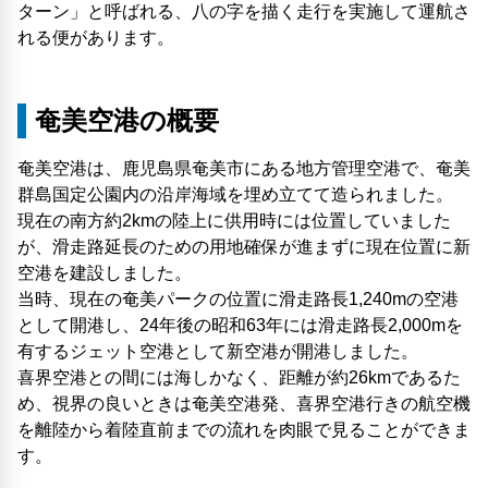
ターン」と呼ばれる、八の字を描く走行を実施して運航さ
れる便があります。
奄美空港の概要
奄美空港は、鹿児島県奄美市にある地方管理空港で、奄美
群島国定公園内の沿岸海域を埋め立てて造られました。
現在の南方約2kmの陸上に供用時には位置していました
が、滑走路延長のための用地確保が進まずに現在位置に新
空港を建設しました。
当時、現在の奄美パークの位置に滑走路長1,240mの空港
として開港し、24年後の昭和63年には滑走路長2,000mを
有するジェット空港として新空港が開港しました。
喜界空港との間には海しかなく、距離が約26kmであるた
め、視界の良いときは奄美空港発、喜界空港行きの航空機
を離陸から着陸直前までの流れを肉眼で見ることができま
す。