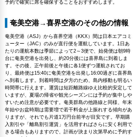
予約で確実に席を確保することをおすすめします。
奄美空港→喜界空港のその他の情報
奄美空港（ASJ）から喜界空港（KKX）間は日本エアコミ
ューター（JAC）のみが直行便を運航しています。1日あ
たりの運航本数は季節によって2～3便で、始発便は朝9時
台に奄美空港を出発し、約20分後には喜界島に到着しま
す。その後、正午前後と午後に各1便ずつ運航されてお
り、最終便は15:40に奄美空港を出発し16:00過ぎに喜界島
へ到着します。到着時間は夕方のため、島内移動も明るい
時間帯に行えます。運賃は短距離路線ゆえ比較的安定して
いますが、夏場の帰省や観光シーズンには予約が集中しや
すいため注意が必要です。奄美群島の他路線と同様、年末
年始やお盆時期は需要増で若干料金が上振れする傾向があ
りますが、それでも片道1万円台前半が目安です。早期購
入割引や「離島割引運賃」を活用すればさらに安く利用で
きる場合もありますので、計画が決まり次第早めに予約す