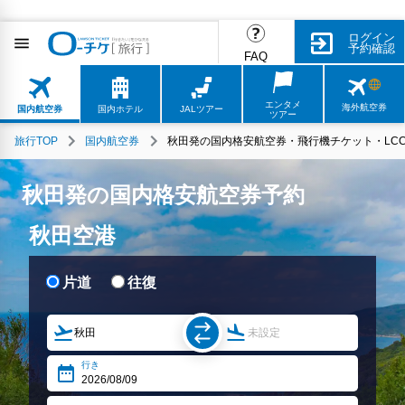
ログイン
予約確認
FAQ
エンタメ
海外航空券
国内航空券
国内ホテル
JALツアー
ツアー
旅行TOP
国内航空券
秋田発の国内格安航空券・飛行機チケット・LC
秋田発の国内格安航空券予約
秋田空港