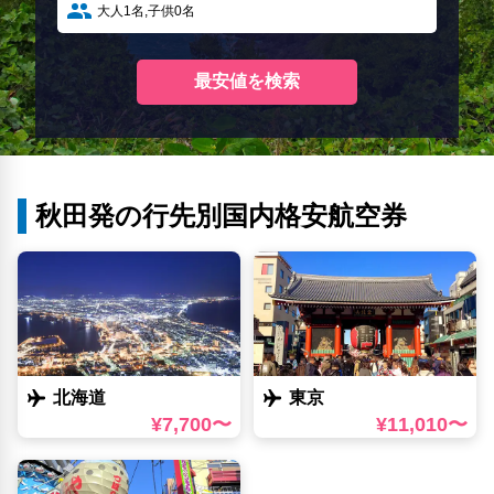
秋田発の行先別国内格安航空券
北海道
東京
¥7,700〜
¥11,010〜