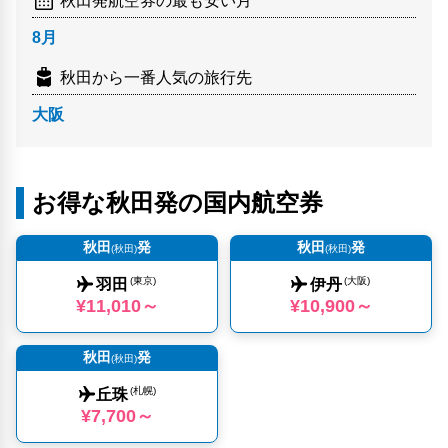
秋田発航空券の最も安い月
8月
秋田から一番人気の旅行先
大阪
お得な秋田発の国内航空券
秋田
発
秋田
発
(秋田)
(秋田)
(東京)
(大阪)
羽田
伊丹
¥11,010～
¥10,900～
秋田
発
(秋田)
(札幌)
丘珠
¥7,700～