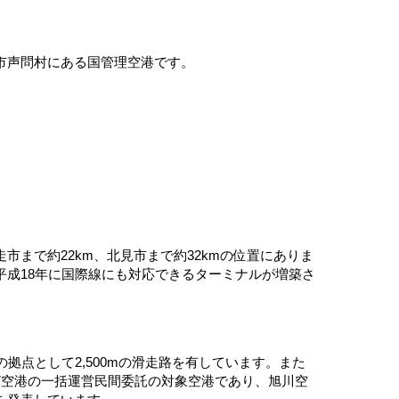
市声問村にある国管理空港です。
。
まで約22km、北見市まで約32kmの位置にありま
成18年に国際線にも対応できるターミナルが増築さ
点として2,500mの滑走路を有しています。また
7空港の一括運営民間委託の対象空港であり、旭川空