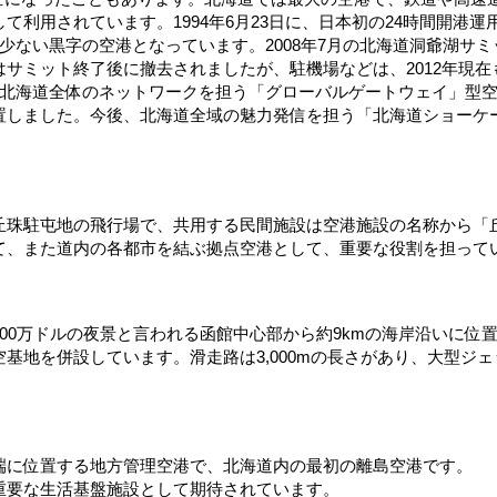
て利用されています。1994年6月23日に、日本初の24時間開港
少ない黒字の空港となっています。2008年7月の北海道洞爺湖サ
サミット終了後に撤去されましたが、駐機場などは、2012年現在も
北海道全体のネットワークを担う「グローバルゲートウェイ」型空港に
置しました。今後、北海道全域の魅力発信を担う「北海道ショーケ
丘珠駐屯地の飛行場で、共用する民間施設は空港施設の名称から「
て、また道内の各都市を結ぶ拠点空港として、重要な役割を担って
00万ドルの夜景と言われる函館中心部から約9kmの海岸沿いに位
基地を併設しています。滑走路は3,000mの長さがあり、大型ジ
端に位置する地方管理空港で、北海道内の最初の離島空港です。
重要な生活基盤施設として期待されています。