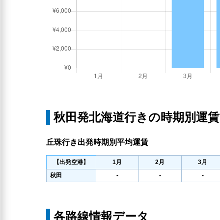
秋田発北海道行きの時期別運賃
丘珠行き出発時期別平均運賃
【出発空港】
1
月
2
月
3
月
秋田
-
-
-
各路線情報データ