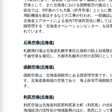
空港として、また北海道における国際航空の拠点とし
状況では、9空港のうち大阪（伊丹空港）とともに数
用駐機場を新設するなどの工事が行われ、一部施設は
北海道エアポートによる道内7空港民営化に際しては
隔管理する「北海道オペレーションセンター」を設
れています。
丘珠空港(北海道)
札幌飛行場は北海道札幌市東区丘珠町の陸上自衛隊
千歳空港を補完し、大都市札幌市の空の玄関口とし
函館空港(北海道)
函館空港は、北海道函館市にある国管理空港です。1
す。北海道最南端の空港であり、海上保安庁函館航空
す。
利尻空港(北海道)
利尻空港は北海道利尻郡利尻富士町（利尻島）の北
地域経済の活性化や地域振興のほか、島民にとって