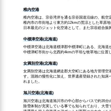
稚内空港
稚内空港は、宗谷湾岸を通る宗谷国道沿線の、航空
稚内市の市街地より東方約12kmの荒涼とした草原
日本最北のジェット化空港として、また宗谷総合振
中標津空港(北海道)
中標津空港は北海道標津郡中標津町にある、北海道
中標津町市街から北西約4kmの平坦な牧草地に位置
女満別空港(北海道)
女満別空港は北海道網走郡大空町にある地方管理空港
す。混雑の慢性化に加え、世界遺産登録された知床
れました。
旭川空港(北海道)
旭川空港は北海道旭川市の中心部からバスで約35分
除雪体制が充実している事でも知られており、大雪