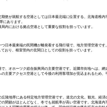
定期便が就航する空港としては日本最北端に位置する、北海道稚内
地帯にあります。
興局内における拠点空港として重要な役割を担っています。
かつ日本最東端の民間機が離発着する飛行場で、地方管理空港です
しており、根室管内の玄関口としての役割を担っています。
で、オホーツク総合振興局の主要空港です。近隣市街地へは、網走市
への主要アクセス空港として今後の利用客増加が見込まれるため、平
の丘陵地帯にある特定地方管理空港です。道北の文化、観光、経済の拠
での閉鎖がほとんどなく、冬でも就航率が高い空港です。北海道内