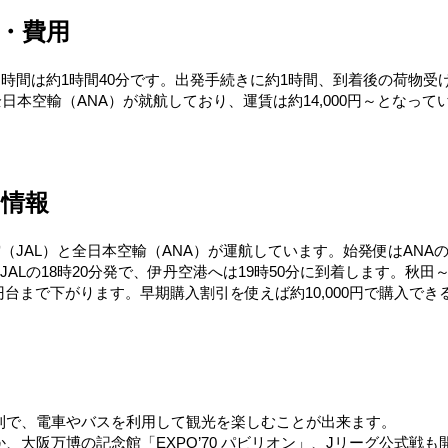
・費用
ト時間は約1時間40分です。出発手続きに約1時間、到着後の荷物受
日本空輸（ANA）が就航しており、運賃は約14,000円～となっ
の情報
空（JAL）と全日本空輸（ANA）が運航しています。始発便はAN
JALの18時20分発で、伊丹空港へは19時50分に到着します。秋
000円台まで下がります。早期購入割引を使えば約10,000円で購入で
利で、電車やバスを利用して観光を楽しむことが出来ます。
、大阪万博の記念館「EXPO’70 パビリオン」、Jリーグ公式戦