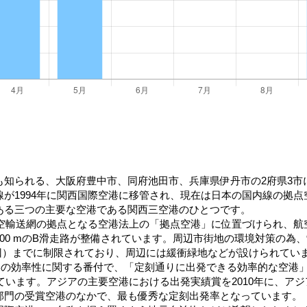
も知られる、大阪府豊中市、同府池田市、兵庫県伊丹市の2府県3市
が1994年に関西国際空港に移管され、現在は日本の国内線の拠
ある三つの主要な空港である関西三空港のひとつです。
航空輸送網の拠点となる空港法上の「拠点空港」に位置づけられ、
3,000 mのB滑走路が整備されています。周辺市街地の環境対策の為
70回）までに制限されており、周辺には緩衝緑地などが設けられてい
港の効率性に関する番付で、「定刻通りに出発できる効率的な空港」
を受賞しています。アジアの主要空港における出発実績賞を2010年に、
部門の受賞空港のなかで、最も優秀な定刻出発率となっています。