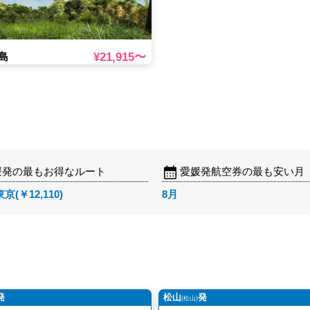
¥21,915〜
島
媛発の最もお得なルート
愛媛発航空券の最も安い月
(￥12,110)
8月
発
松山
発
(松山)