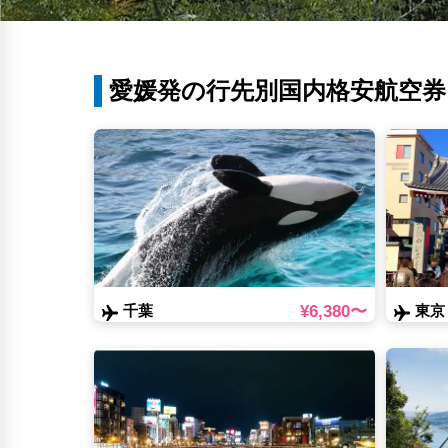
愛媛発の行先別国内格安航空券
¥6,380〜
千葉
東京