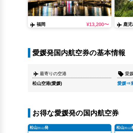
¥13,200〜
福岡
鹿児
愛媛発国内航空券の基本情報
最寄りの空港
愛
松山空港(愛媛)
愛媛⇒東京
お得な愛媛発の国内航空券
松山
発
松山
(松山)
(松山)