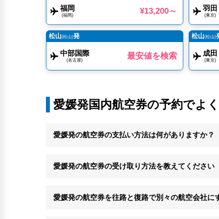
福岡
羽田
¥13,200～
(福岡)
(東京)
松山
発
松山
(松山)
(松山)
中部国際
成田
最安値を検索
(名古屋)
(東京)
愛媛発国内航空券の予約でよ
愛媛発の航空券の支払い方法は何がありますか？
愛媛発の航空券の受け取り方法を教えてください
愛媛発の航空券を往路と復路で別々の航空会社に