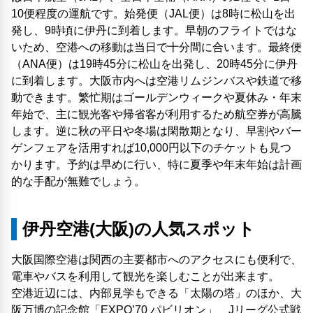
10便程度の運航です。始発便（JAL便）は8時に松山を出
発し、9時頃に伊丹に到着します。早朝のフライトではな
いため、空港への移動は当日で十分間に合います。最終便
（ANA便）は19時45分に松山を出発し、20時45分に伊丹
に到着します。大阪市内へは空港リムジンバスや鉄道で移
動できます。繁忙期はゴールデンウィークや夏休み・年末
年始で、主に観光客や帰省客が利用するため航空券が高騰
します。逆に秋の平日や冬場は閑散期となり、早割やバー
ゲンフェアを活用すれば10,000円以下のチケットも見つ
かります。予約は早めに行い、特に夏季や年末年始は計画
的な手配が無難でしょう。
伊丹空港(大阪)の人気スポット
大阪国際空港は関西の主要都市へのアクセスにも便利で、
電車やバスを利用して観光を楽しむことが出来ます。
空港近辺には、内部見学もできる「太陽の塔」のほか、大
阪万博の記念館「EXPO’70 パビリオン」、Jリーグ公式戦