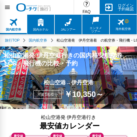
ログイン
予約確認
FAQ
エンタメ
海外航空券
国内航空券
国内ホテル
JALツアー
ツアー
旅行TOP
国内航空券
松山空港発 伊丹空港着 の航空券・飛行機・LC
松山空港発 伊丹空港行きの国内格安航空券、
LCC、飛行機の比較・予約
松山空港→伊丹空港
￥10,350～
片道1名様分
松山空港発 伊丹空港行き
最安値カレンダー
最安値
最安値
最安値