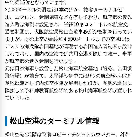
中で第15位となっています。
2,500メートルの滑走路1本のほか、旅客ターミナルビ
ル、エプロン、管制施設などを有しており、航空機の優先
進入路は海側に設定され、半径10キロメートルの航空交
通管制圏は、大阪航空局松山空港事務所が管制を行ってい
ますが、その上空の高度約4,500メートルまでの空域には
アメリカ海兵隊岩国基地が管理する岩国進入管制区が設け
られており、国内の空港では共用空港を除いて唯一、米軍
が航空機の進入管制を行います。
元は日本海軍が設営した松山海軍航空基地（通称、吉田浜
飛行場）が前身で、太平洋戦争中には9つの航空隊および
基地部隊として内海空本隊が展開したほか、基地の北側に
隣接して予科練教育航空隊である松山海軍航空隊が置かれ
ていました。
松山空港のターミナル情報
松山空港の1階は到着ロビー・チケットカウンター、2階