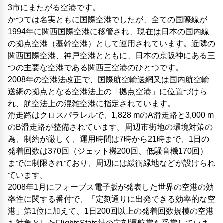
3市にまたがる空港です。
かつては名実ともに国際空港でしたが、全ての国際線が
1994年に関西国際空港に移管され、現在は日本の国内線
の拠点空港（基幹空港）として運用されています。近隣の
関西国際空港、神戸空港とともに、日本の京阪神にある三
つの主要な空港である関西三空港のひとつです。
2008年の空港法改正で、国際航空輸送網又は国内航空輸
送網の拠点となる空港法上の「拠点空港」に位置づけら
れ、航空法上の混雑空港に指定されています。
滑走路はクロスパラレルで、1,828 mのA滑走路と3,000 m
のB滑走路が整備されています。周辺市街地の環境対策の
為、制約が厳しく、運用時間は7時から21時まで、1日の
発着回数は370回（ジェット機200回、低騒音機170回）
までに制限されており、周辺には緩衝緑地などが設けられ
ています。
2008年1月にフォーブス電子版が発表した世界の空港の効
率性に関する番付で、「定刻通りに出発できる効率的な空
港」第1位に加えて、1日200回以上の発着回数規模の空港
を対象としたFlightsStats社の定刻運航賞を受賞していま