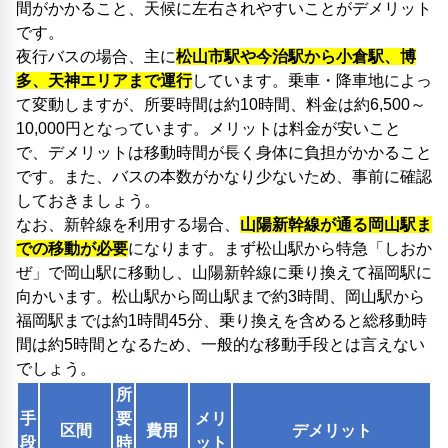
間がかかること、天候に左右されやすいことがデメリット
です。
夜行バスの場合、主に
松山市駅や今治駅から小倉駅、博
多、天神エリアまで運行
しています。乗車・降車地によっ
て変動しますが、所要時間は約10時間、料金は約6,500～
10,000円となっています。メリットは料金が安いこと
で、デメリットは移動時間が長く身体に負担がかかること
です。また、バスの本数がかなり少ないため、事前に確認
しておきましょう。
なお、新幹線を利用する場合、
山陽新幹線が通る岡山駅ま
での移動が必要
になります。まず松山駅から特急「しおか
ぜ」で岡山駅に移動し、山陽新幹線に乗り換えて福岡駅に
向かいます。松山駅から岡山駅まで約3時間、岡山駅から
福岡駅までは約1時間45分、乗り換えを含めると総移動時
間は約5時間となるため、一般的な移動手段とは言えない
でしょう。
所
手
要
メリ
区間
費用
デメリット
段
時
ット