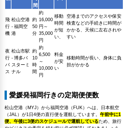
間
約
移動
空港までのアクセスや保安
飛
松山空港
約
16,000
時間
検査などの手続きに時間が
行
- 福岡空
50
円～
が短
かかる、天候に左右されや
機
港
分
35,000
い、
すい
円
約
夜
松山市駅
約
6,500
料金
行
- 博多バ
10
移動時間が長い、身体に負
～
が安
バ
スターミ
時
担がかかる
10,000
い
ス
ナル
間
円
愛媛発福岡行きの定期便便数
松山空港（MYJ）から福岡空港（FUK）へは、日本航空
（JAL）が1日4便の直行便を運航しています。
午前中に1
便、午後に3便のスケジュールで運航している
ため、旅行