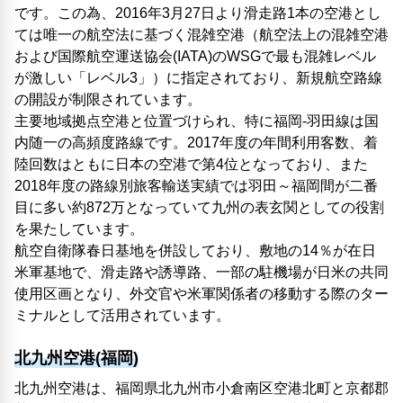
です。この為、2016年3月27日より滑走路1本の空港とし
ては唯一の航空法に基づく混雑空港（航空法上の混雑空港
および国際航空運送協会(IATA)のWSGで最も混雑レベル
が激しい「レベル3」）に指定されており、新規航空路線
の開設が制限されています。
主要地域拠点空港と位置づけられ、特に福岡-羽田線は国
内随一の高頻度路線です。2017年度の年間利用客数、着
陸回数はともに日本の空港で第4位となっており、また
2018年度の路線別旅客輸送実績では羽田～福岡間が二番
目に多い約872万となっていて九州の表玄関としての役割
を果たしています。
航空自衛隊春日基地を併設しており、敷地の14％が在日
米軍基地で、滑走路や誘導路、一部の駐機場が日米の共同
使用区画となり、外交官や米軍関係者の移動する際のター
ミナルとして活用されています。
北九州空港(福岡)
北九州空港は、福岡県北九州市小倉南区空港北町と京都郡