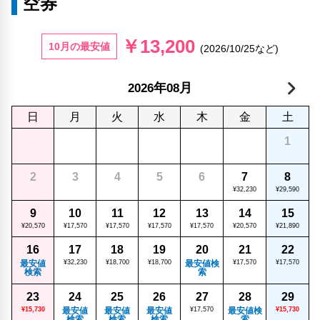
空券
￥13,200
10月の最安値
(2026/10/25など)
年
月
2026
08
日
月
火
水
木
金
土
1
2
3
4
5
6
7
8
¥32,230
¥29,590
9
10
11
12
13
14
15
¥20,570
¥17,570
¥17,570
¥17,570
¥17,570
¥20,570
¥21,890
16
17
18
19
20
21
22
最安値
¥32,230
¥18,700
¥18,700
最安値検
¥17,570
¥17,570
検索
索
23
24
25
26
27
28
29
¥15,730
最安値
最安値
最安値
¥17,570
最安値検
¥15,730
検索
検索
検索
索