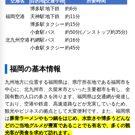
空港名
目的地
交通手段
所要時間
博多駅
地下鉄
約6分
福岡空港
天神駅
地下鉄
約11分
博多駅
タクシー
約15分
小倉駅
バス
約50分(ノンストップ約35分)
北九州空港
朽網駅
バス
約16分
小倉駅
タクシー
約45分
福岡の基本情報
九州地方に位置する福岡県は、県庁所在地である福岡市を
中心に、北九州市、久留米市といった主要都市を有し、全
国有数の人口の多さを誇ります。福岡県は交通網が発達し
ており、空港や鉄道、高速道路などが充実しているため、
観光やビジネスの拠点として大変便利です。また、福岡県
は
豚骨ラーメンやもつ鍋をはじめ、水炊きや博多うどんな
どのご当地グルメが豊富であることでも有名で、多くの観
光客が美食を求めて訪れます。