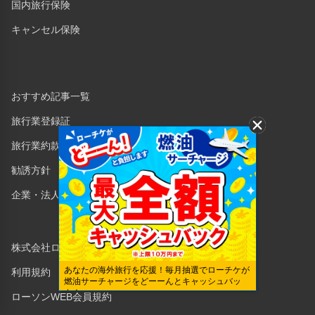
国内旅行保険
キャンセル保険
おすすめ記事一覧
旅行業登録証
旅行業約款・条件書
勧誘方針
企業・法人のみなさまへ
株式会社ローソンエンタテインメント
あなたの海外旅行を応援！毎月抽選でローチケが
利用規約
燃油サーチャージをどーーんとキャッシュバッ
ク！
ローソンWEB会員規約