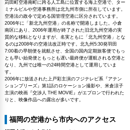
苅田町空港南町に跨る人工島に位置する海上空港で、ター
ミナルビルや空港事務所は北九州市側に所在しています。
空港法の政令で定める国管理空港に区分されています。
2006年に「新北九州空港」の名称で開港しました。小倉
南区にあり、2006年運用が終了された旧北九州空港の実
質的な移転となりますが、名実ともに「北九州空港」とな
るのは2008年の空港法改正時です。北九州5:30発羽田
7:00着の早朝便を就航させ、全国の国内定期旅客便でもっ
とも早い始発便ともっとも遅い最終便が運航される空港と
なり、九州では唯一の24時間空港として運用していま
す。
2006年に放送された上戸彩主演のフジテレビ系『アテン
ションプリーズ』第1話のロケーション撮影や、米倉涼子
主演の映画『交渉人 THE MOVIE』がエプロンで行われた
りと、映像作品への露出が多いです。
福岡の空港から市内へのアクセス