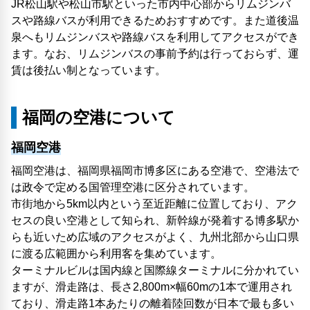
JR松山駅や松山市駅といった市内中心部からリムジンバ
スや路線バスが利用できるためおすすめです。また道後温
泉へもリムジンバスや路線バスを利用してアクセスができ
ます。なお、リムジンバスの事前予約は行っておらず、運
賃は後払い制となっています。
福岡の空港について
福岡空港
福岡空港は、福岡県福岡市博多区にある空港で、空港法で
は政令で定める国管理空港に区分されています。
市街地から5km以内という至近距離に位置しており、アク
セスの良い空港として知られ、新幹線が発着する博多駅か
らも近いため広域のアクセスがよく、九州北部から山口県
に渡る広範囲から利用客を集めています。
ターミナルビルは国内線と国際線ターミナルに分かれてい
ますが、滑走路は、長さ2,800m×幅60mの1本で運用され
ており、滑走路1本あたりの離着陸回数が日本で最も多い