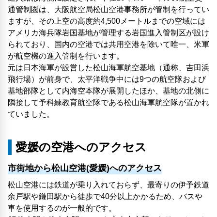
通管制圏は、大阪航空局松山空港事務所が管制を行ってい
ますが、その上空の高度約4,500メートルまでの空域には
アメリカ海兵隊岩国基地が管理する岩国進入管制区が設け
られており、国内の空港では共用空港を除いて唯一、米軍
が航空機の進入管制を行います。
元は日本海軍が設営した松山海軍航空基地（通称、吉田浜
飛行場）が前身で、太平洋戦争中には9つの航空隊および
基地部隊として内海空本隊が展開したほか、基地の北側に
隣接して予科練教育航空隊である松山海軍航空隊が置かれ
ていました。
愛媛の空港へのアクセス
市街地から松山空港(愛媛)へのアクセス
松山空港には鉄道が乗り入れておらず、最寄りの伊予鉄道
余戸駅や鎌田駅から徒歩で40分以上かかるため、バスや
車を使用するのが一般的です。