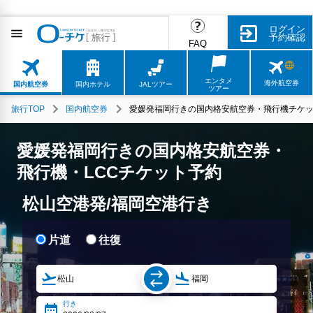
ログイン
予約確認
FAQ
エンタメ
海外航空券
国内航空券
国内ホテル
JALツアー
ツアー
旅行TOP
国内航空券
愛媛発福岡行きの国内格安航空券・飛行機チケッ
愛媛発福岡行きの国内格安航空券・
飛行機・LCCチケット予約
松山空港発/福岡空港行き