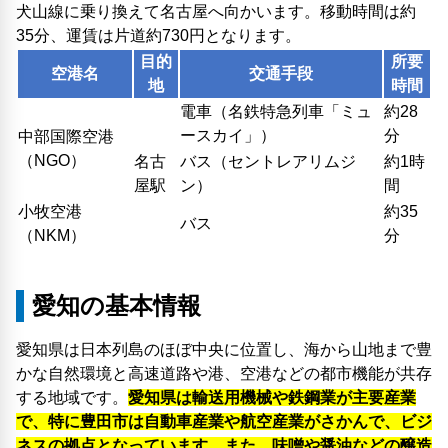
犬山線に乗り換えて名古屋へ向かいます。移動時間は約
35分、運賃は片道約730円となります。
目的
所要
空港名
交通手段
地
時間
電車（名鉄特急列車「ミュ
約28
ースカイ」）
分
中部国際空港
（NGO）
名古
バス（セントレアリムジ
約1時
屋駅
ン）
間
小牧空港
約35
バス
（NKM）
分
愛知の基本情報
愛知県は日本列島のほぼ中央に位置し、海から山地まで豊
かな自然環境と高速道路や港、空港などの都市機能が共存
する地域です。
愛知県は輸送用機械や鉄鋼業が主要産業
で、特に豊田市は自動車産業や航空産業がさかんで、ビジ
ネスの拠点となっています。また、味噌や醤油などの醸造