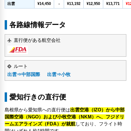
出雲
¥14,450
-
¥13,192
¥12,950
¥13,771
¥1
各路線情報データ
直行便がある航空会社
ルート
出雲⇒中部国際
出雲⇒小牧
愛知行きの直行便
島根県から愛知県への直行便は
出雲空港（IZO）から中部
国際空港（NGO）および小牧空港（NKM）へ、フジドリ
ームエアラインズ（FDA）が就航
しており、フライト時
間はいずれも約1時間です。