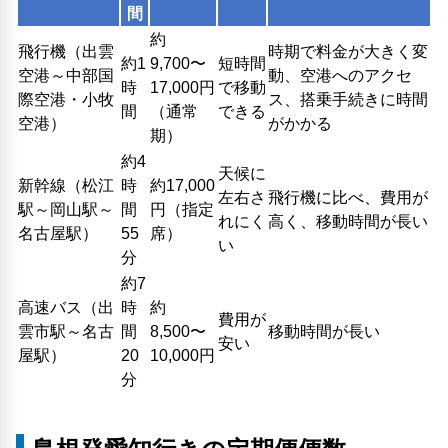
間
約
飛行機（出雲
時期で料金が大きく変
約1
9,700〜
短時間
空港～中部国
動、空港へのアクセ
時
17,000円
で移動
際空港・小牧
ス、搭乗手続きに時間
間
（通常
できる
空港）
がかかる
期）
約4
天候に
新幹線（松江
時
約17,000
左右さ
飛行機に比べ、費用が
駅～岡山駅～
間
円（指定
れにく
高く、移動時間が長い
名古屋駅）
55
席）
い
分
約7
高速バス（出
時
約
費用が
雲市駅～名古
間
8,500〜
移動時間が長い
安い
屋駅）
20
10,000円
分