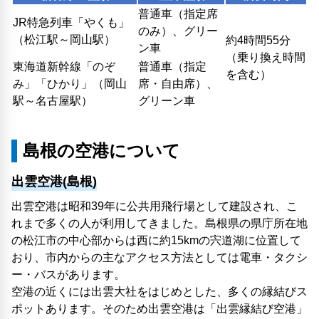
普通車（指定席
JR特急列車「やくも」
のみ）、グリー
（松江駅～岡山駅）
約4時間55分
ン車
（乗り換え時間
東海道新幹線「のぞ
普通車（指定
を含む）
み」「ひかり」（岡山
席・自由席）、
駅～名古屋駅）
グリーン車
島根の空港について
出雲空港(島根)
出雲空港は昭和39年に公共用飛行場として建設され、こ
れまで多くの人が利用してきました。島根県の県庁所在地
の松江市の中心部からは西に約15kmの宍道湖に位置して
おり、市内からの主なアクセス方法としては電車・タクシ
ー・バスがあります。
空港の近くには出雲大社をはじめとした、多くの縁結びス
ポットあります。そのため出雲空港は「出雲縁結び空港」