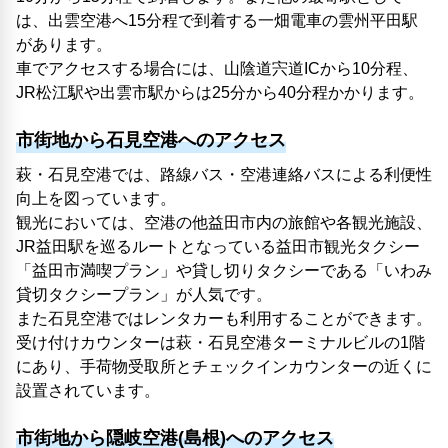
は、出雲空港へ15分程で到着する一畑電車の雲州平田駅
があります。
車でアクセスする場合には、山陰道宍道ICから10分程、
JR松江駅や出雲市駅からは25分から40分程かかります。
市街地から石見空港へのアクセス
萩・石見空港では、路線バス・空港連絡バスによる利便性
向上を図っています。
観光においては、空港の他益田市内の旅館や各観光施設、
JR益田駅を巡るルートとなっている益田市観光タクシー
「益田市満喫プラン」や貸し切りタクシーである「いわみ
貸切タクシープラン」が人気です。
また石見空港ではレンタカーも利用することができます。
受け付けカウンターは萩・石見空港ターミナルビルの1階
にあり、手荷物受取所とチェックインカウンターの近くに
設置されています。
市街地から隠岐空港(島根)へのアクセス