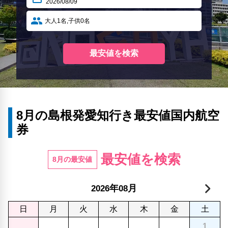
8月の島根発愛知行き最安値国内航空
券
最安値を検索
8月の最安値
年
月
2026
08
日
月
火
水
木
金
土
1