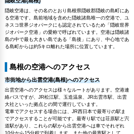
隠岐空港(島根)
隠岐空港は、その名のとおり島根県隠岐郡隠岐の島町にあ
る空港です。島前地域を含めた隠岐諸島唯一の空港で、ユ
ネスコ世界ジオパークにも認定されているため「隠岐世界
ジオパーク空港」の愛称で呼ばれています。空港は隠岐諸
島の中で最も大きい島である「島後」にあり、中心地であ
る島町からは約5キロ離れた場所に位置しています。
島根の空港へのアクセス
市街地から出雲空港(島根)へのアクセス
出雲空港へのアクセスは様々なルートがあります。空港連
絡バスですが、JR松江駅、玉造温泉、JR出雲市駅、出雲
大社といった拠点との間で運行しています。
電車でアクセスする場合には、JR西日本で最寄りの駅ま
でアクセスすることが可能です。最寄り駅では荘原駅と宍
道駅があり、これらの駅から出雲空港へは車でそれぞれ
10分から15分程で到着します。また他の最寄駅として