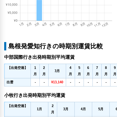
島根発愛知行きの時期別運賃比較
中部国際行き出発時期別平均運賃
1
2
4
5
6
7
8
9
【出発空港】
3
月
月
月
月
月
月
月
月
月
出雲
-
-
¥13,140
-
-
-
-
-
-
小牧行き出発時期別平均運賃
2
【出発空港】
1
月
3
月
4
月
5
月
月