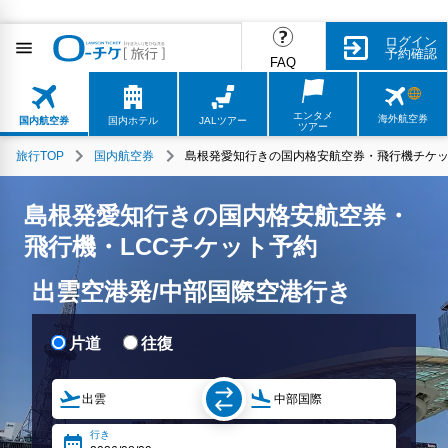
ログイン
予約確認
FAQ
エンタメ
海外航空券
国内航空券
国内ホテル
JALツアー
ツアー
旅行TOP
国内航空券
島根発愛知行きの国内格安航空券・飛行機チケッ
島根発愛知行きの国内格安航空券・
飛行機・LCCチケット予約
出雲空港発/中部国際空港行き