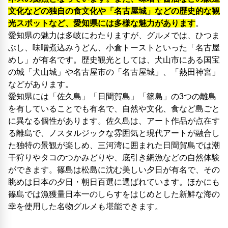
文化などの独自の食文化や「名古屋城」などの歴史的な観
光スポットなど、愛知県には多様な魅力があります
。
愛知県の魅力は多岐にわたりますが、グルメでは、ひつま
ぶし、味噌煮込みうどん、小倉トーストといった「名古屋
めし」が有名です。歴史観光としては、犬山市にある国宝
の城「犬山城」や名古屋市の「名古屋城」、「熱田神宮」
などがあります。
愛知県には「佐久島」「日間賀島」「篠島」の3つの離島
を有していることでも有名で、自然や文化、食など島ごと
に異なる個性があります。佐久島は、アート作品が点在す
る離島で、ノスタルジックな雰囲気と現代アートが融合し
た独特の景観が楽しめ、三河湾に囲まれた日間賀島では潮
干狩りやタコのつかみどりや、底引き網漁などの自然体験
ができます。篠島は松島に沈む美しい夕日が有名で、その
眺めは日本の夕日・朝日百選に選ばれています。ほかにも
篠島では漁獲量日本一のしらすをはじめとした新鮮な海の
幸を使用した名物グルメも堪能できます。