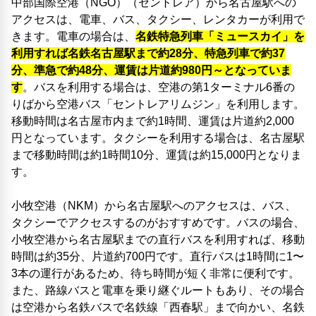
中部国際空港（NGO）（セントレア）から名古屋駅への
アクセスは、電車、バス、タクシー、レンタカーが利用で
きます。電車の場合は、
名鉄特急列車「ミュースカイ」を
利用すれば名鉄名古屋駅まで約28分、特急列車で約37
分、準急で約48分、運賃は片道約980円～となっていま
す
。バスを利用する場合は、空港の第1ターミナル6番の
りばから空港バス「セントレアリムジン」を利用します。
移動時間は名古屋市内まで約1時間、運賃は片道約2,000
円となっています。タクシーを利用する場合は、名古屋駅
まで移動時間は約1時間10分、運賃は約15,000円となりま
す。
小牧空港（NKM）から名古屋駅へのアクセスは、バス、
タクシーでアクセスするのがおすすめです。バスの場合、
小牧空港から名古屋駅までの直行バスを利用すれば、移動
時間は約35分、片道約700円です。直行バスは1時間に1〜
3本の運行があるため、待ち時間が短く非常に便利です。
また、路線バスと電車を乗り継ぐルートもあり、その場合
は空港から名鉄バスで名鉄線「西春駅」まで向かい、名鉄