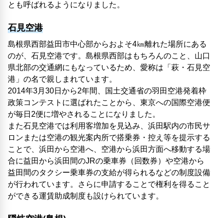
とも呼ばれるようになりました。
石見空港
島根県西部益田市中心部からおよそ4㎞離れた場所にある
のが、石見空港です。島根県西部はもちろんのこと、山口
県北部の交通網にもなっているため、愛称は「萩・石見空
港」の名で親しまれています。
2014年3月30日から2年間、国土交通省の羽田空港発着枠
政策コンテストに選ばれたことから、東京への国際空港便
が毎日2便に増やされることになりました。
また石見空港では利用客増加を見込み、浜田駅内の市民サ
ロンまたは空港の観光案内所で搭乗券・控え等を提示する
ことで、浜田から空港へ、空港から浜田方面へ移動する場
合に益田から浜田間のJRの乗車券（回数券）や空港から
益田間のタクシー乗車券の支給が得られるなどの制度設備
が行われています。さらに申請することで権利を得ること
ができる運賃助成制度も設けられています。