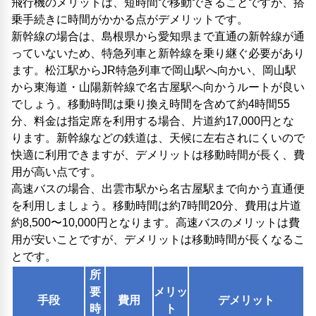
飛行機のメリットは、短時間で移動できることですが、搭
乗手続きに時間がかかる点がデメリットです。
新幹線の場合は、島根県から愛知県まで直通の新幹線が通
っていないため、特急列車と新幹線を乗り継ぐ必要があり
ます。松江駅からJR特急列車で岡山駅へ向かい、岡山駅
から東海道・山陽新幹線で名古屋駅へ向かうルートが良い
でしょう。移動時間は乗り換え時間を含めて約4時間55
分、料金は指定席を利用する場合、片道約17,000円とな
ります。新幹線などの鉄道は、天候に左右されにくいので
快適に利用できますが、デメリットは移動時間が長く、費
用が高い点です。
高速バスの場合、出雲市駅から名古屋駅まで向かう直通便
を利用しましょう。移動時間は約7時間20分、費用は片道
約8,500〜10,000円となります。高速バスのメリットは費
用が安いことですが、デメリットは移動時間が長くなるこ
とです。
所
要
メリッ
手段
費用
デメリット
時
ト