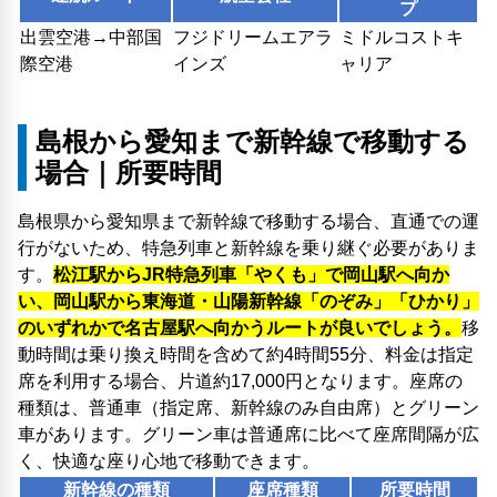
プ
出雲空港→中部国
フジドリームエアラ
ミドルコストキ
際空港
インズ
ャリア
島根から愛知まで新幹線で移動する
場合｜所要時間
島根県から愛知県まで新幹線で移動する場合、直通での運
行がないため、特急列車と新幹線を乗り継ぐ必要がありま
す。
松江駅からJR特急列車「やくも」で岡山駅へ向か
い、岡山駅から東海道・山陽新幹線「のぞみ」「ひかり」
のいずれかで名古屋駅へ向かうルートが良いでしょう。
移
動時間は乗り換え時間を含めて約4時間55分、料金は指定
席を利用する場合、片道約17,000円となります。座席の
種類は、普通車（指定席、新幹線のみ自由席）とグリーン
車があります。グリーン車は普通席に比べて座席間隔が広
く、快適な座り心地で移動できます。
新幹線の種類
座席種類
所要時間