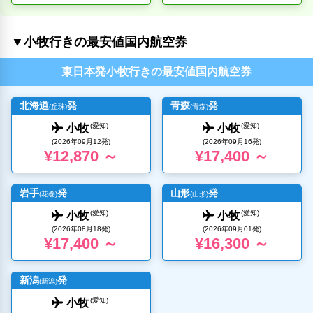
▼小牧行きの最安値国内航空券
東日本発小牧行きの最安値国内航空券
北海道
発
青森
発
(丘珠)
(青森)
(愛知)
(愛知)
小牧
小牧
(2026年09月12発)
(2026年09月16発)
¥12,870 ～
¥17,400 ～
岩手
発
山形
発
(花巻)
(山形)
(愛知)
(愛知)
小牧
小牧
(2026年08月18発)
(2026年09月01発)
¥17,400 ～
¥16,300 ～
新潟
発
(新潟)
(愛知)
小牧