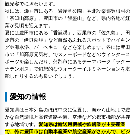
観光客でにぎわいます。
秋には、瀬戸市にある「岩屋堂公園」や北設楽郡豊根村の
「茶臼山高原」、豊田市の「飯盛山」など、県内各地で紅
葉が見頃を迎えます。
夏には豊田市にある「香嵐渓」、西尾市の「佐久島」、田
原市の「伊良湖岬」など自然あふれるスポットでハイキン
グや海水浴、バーベキューなどを楽しめます。冬には豊田
市の「旭高原元気村」でスノーボードなどのウィンタース
ポーツを楽しんだり、蒲郡市にあるテーマパーク「ラグー
ナテンボス」で幻想的なウォーターイルミネーションを堪
能したりするのも良いでしょう。
愛知の情報
愛知県は日本列島のほぼ中央に位置し、海から山地まで豊
かな自然環境と高速道路や港、空港などの都市機能が共存
する地域です。
愛知県は輸送用機械や鉄鋼業が主要産業
で、特に豊田市は自動車産業や航空産業がさかんで、ビジ