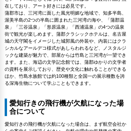
在しており、アート好きには必見です。
蒲郡市は、三河湾に面した風光明媚な地域で、知多半島、
渥美半島の2つの半島に囲まれた三河湾の海や、「蒲郡温
泉」「三谷温泉」「形原温泉」「西浦温泉」の4つの温泉
街で観光が楽しめます。蒲郡クラシックホテルは、名古屋
城の天守閣をイメージした城郭風の外装や、内装にはクラ
シカルなアールデコ様式があしらわれるなど、ノスタルジ
ックな建築が魅力で、部屋からは竹島と三河湾が一望でき
ます。また、海辺の文学記念館では、蒲郡ゆかりの文学者
の資料を展示しており、歴史や文化に触れることができる
ほか、竹島水族館では約100種類と全国一の展示種数を誇
る深海生物について学ぶこともできます。
愛知行きの飛行機が欠航になった場
合について
愛知行きの飛行機が欠航になった場合は、まず航空会社か