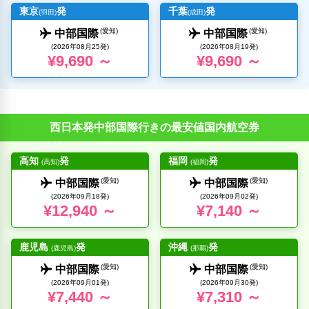
東京
発
千葉
発
(羽田)
(成田)
(愛知)
(愛知)
中部国際
中部国際
(2026年08月25発)
(2026年08月19発)
¥9,690 ～
¥9,690 ～
西日本発中部国際行きの最安値国内航空券
高知
発
福岡
発
(高知)
(福岡)
(愛知)
(愛知)
中部国際
中部国際
(2026年09月18発)
(2026年09月02発)
¥12,940 ～
¥7,140 ～
鹿児島
発
沖縄
発
(鹿児島)
(那覇)
(愛知)
(愛知)
中部国際
中部国際
(2026年09月01発)
(2026年09月30発)
¥7,440 ～
¥7,310 ～