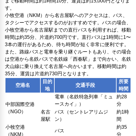
まで移動時間は約1時間10分、運賃は約15,000円となりま
す。
小牧空港（NKM）から名古屋駅へのアクセスは、バス、
タクシーでアクセスするのがおすすめです。バスの場合、
小牧空港から名古屋駅までの直行バスを利用すれば、移動
時間は約35分、片道約700円です。直行バスは1時間に1〜
3本の運行があるため、待ち時間が短く非常に便利です。
また、路線バスと電車を乗り継ぐルートもあり、その場合
は空港から名鉄バスで名鉄線「西春駅」まで向かい、名鉄
犬山線に乗り換えて名古屋へ向かいます。移動時間は約
35分、運賃は片道約730円となります。
目的
所要
空港名
交通手段
地
時間
電車（名鉄特急列車「ミュ
約28
ースカイ」）
分
中部国際空港
（NGO）
名古
バス（セントレアリムジ
約1時
屋駅
ン）
間
小牧空港
約35
バス
（NKM）
分