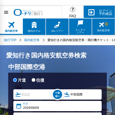
ログイン
予約確認
FAQ
エンタメ
海外航空券
国内航空券
国内ホテル
JALツアー
ツアー
旅行TOP
国内航空券
愛知行きの国内格安航空券・飛行機チケット・L
愛知行き国内格安航空券検索
中部国際空港