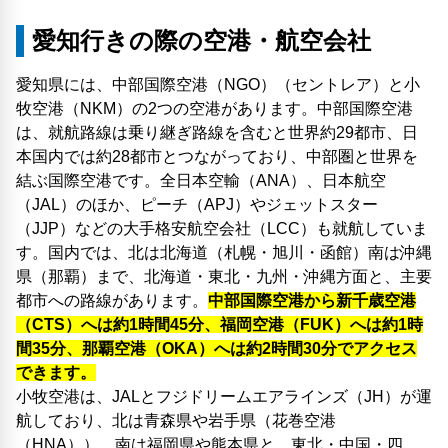
愛知行きの際の空港・航空会社
愛知県には、中部国際空港（NGO）（セントレア）と小
牧空港（NKM）の2つの空港があります。中部国際空港
は、就航路線は乗り継ぎ路線を含むと世界約29都市、日
本国内では約28都市とつながっており、中部圏と世界を
結ぶ国際空港です。全日本空輸（ANA）、日本航空
（JAL）のほか、ピーチ（APJ）やジェットスター
（JJP）などの大手格安航空会社（LCC）も就航していま
す。国内では、北は北海道（札幌・旭川・函館）南は沖縄
県（那覇）まで、北海道・東北・九州・沖縄方面と、主要
都市への路線があります。
中部国際空港から新千歳空港
（CTS）へは約1時間45分、福岡空港（FUK）へは約1時
間35分、那覇空港（OKA）へは約2時間30分でアクセス
できます。
小牧空港は、JALとフジドリームエアラインズ（JH）が運
航しており、北は青森県や岩手県（花巻空港
（HNA））、南は福岡県や熊本県と、東北・中国・四