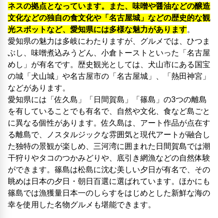
ネスの拠点となっています。また、味噌や醤油などの醸造
文化などの独自の食文化や「名古屋城」などの歴史的な観
光スポットなど、愛知県には多様な魅力があります
。
愛知県の魅力は多岐にわたりますが、グルメでは、ひつま
ぶし、味噌煮込みうどん、小倉トーストといった「名古屋
めし」が有名です。歴史観光としては、犬山市にある国宝
の城「犬山城」や名古屋市の「名古屋城」、「熱田神宮」
などがあります。
愛知県には「佐久島」「日間賀島」「篠島」の3つの離島
を有していることでも有名で、自然や文化、食など島ごと
に異なる個性があります。佐久島は、アート作品が点在す
る離島で、ノスタルジックな雰囲気と現代アートが融合し
た独特の景観が楽しめ、三河湾に囲まれた日間賀島では潮
干狩りやタコのつかみどりや、底引き網漁などの自然体験
ができます。篠島は松島に沈む美しい夕日が有名で、その
眺めは日本の夕日・朝日百選に選ばれています。ほかにも
篠島では漁獲量日本一のしらすをはじめとした新鮮な海の
幸を使用した名物グルメも堪能できます。