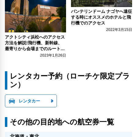
バンテリンドーム ナゴヤへ遠征
する時にオススメのホテルと飛
行機でのアクセス
2022年3月15日
アクトシティ浜松へのアクセス
方法を解説!飛行機、新幹線、
最寄りから会場までのルートを
案内。近隣のおすすめホテルも
2023年1月26日
ご紹介。
レンタカー予約（ローチケ限定プラ
ン）
レンタカー
その他の目的地への航空券一覧
北海道・東北