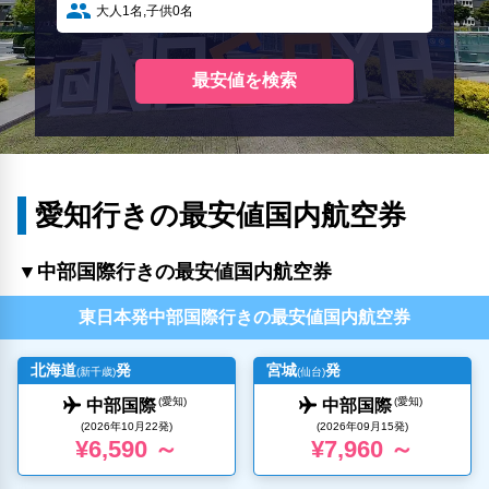
愛知行きの最安値国内航空券
▼中部国際行きの最安値国内航空券
東日本発中部国際行きの最安値国内航空券
北海道
発
宮城
発
(新千歳)
(仙台)
(愛知)
(愛知)
中部国際
中部国際
(2026年10月22発)
(2026年09月15発)
¥6,590 ～
¥7,960 ～