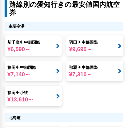
路線別の愛知行きの最安値国内航空
券
主要空港
新千歳
中部国際
羽田
中部国際
¥6,590～
¥9,690～
福岡
中部国際
那覇
中部国際
¥7,140～
¥7,310～
福岡
小牧
¥13,610～
北海道