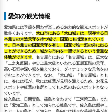
愛知の観光情報
愛知県には季節を問わず楽しめる魅力的な観光スポットが
数多くあります。
犬山市にある「犬山城」は、現存する日
本最古の木造天守を持つ城で、国宝にも指定されていま
す。日本最古の国宝天守を有し、国宝で唯一窓の外に出る
ことができるため、城から市内を一望できるという貴重な
体験ができます
。名古屋市にある「名古屋城」は、広大な
「二之丸庭園」や史上最大級といわれる五層五階の天守、
高い石垣や深い堀を備えており、ダイナミックな景色をの
ぞむことができます。なお、「犬山城」「名古屋城」とも
に、春には桜が、秋には紅葉が見頃を迎えるため、お花見
スポットや紅葉の名所としても人気のあるスポットとなっ
ています。
佐久島は、日間賀島、篠島と合わせて「三河湾三島」また
は「愛知三島」として知られる離島です。佐久島は癒やし
とアートの島として知られ、島内には様々な芸術作品が点