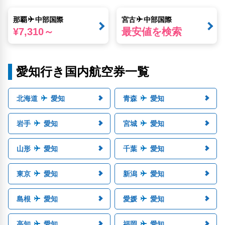
那覇
中部国際
宮古
中部国際
¥7,310～
最安値を検索
愛知行き国内航空券一覧
北海道
愛知
青森
愛知
岩手
愛知
宮城
愛知
山形
愛知
千葉
愛知
東京
愛知
新潟
愛知
島根
愛知
愛媛
愛知
高知
愛知
福岡
愛知