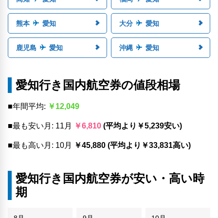
熊本
愛知
大分
愛知
鹿児島
愛知
沖縄
愛知
愛知行き国内航空券の値段相場
■年間平均:
￥12,049
■最も安い月: 11月
￥6,810
(平均より￥5,239安い)
■最も高い月: 10月
￥45,880 (平均より￥33,831高い)
愛知行き国内航空券が安い・高い時
期
8月
9月
10月