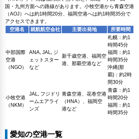
国・九州方面への路線があります。小牧空港から青森空港
（AOJ）へは約1時間20分、福岡空港へは約1時間35分で
アクセスできます。
空港名
就航航空会社
主要出発地
所要時間
札幌：約1
時間45分
中部国際
ANA, JAL, ジ
福岡：約1
新千歳空港、福岡空
空港
ェットスター
時間35分
港、那覇空港など
（NGO）
など
沖縄(那
覇)：約2時
間30分
青森：約1
JAL, フジドリ
青森空港、花巻空港
小牧空港
時間20分
ームエアライ
（HNA）、福岡空
（NKM）
福岡：約1
ンズ
港など
時間35分
愛知の空港一覧