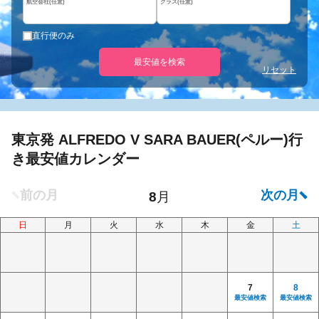
航空会社(任意)
クラス(任意)
直行便のみ
最安値を検索
リセット
東京発 ALFREDO V SARA BAUER(ペルー)行
き最安値カレンダー
日
月
火
水
木
金
土
7
8
最安値検索
最安値検索