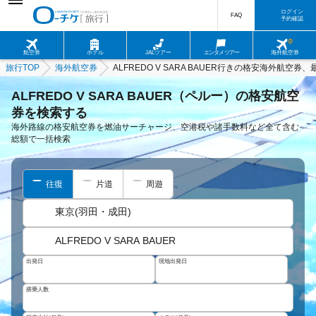
ログイン
FAQ
予約確認
航空券
ホテル
JALツアー
エンタメツアー
海外航空券
旅行TOP
海外航空券
ALFREDO V SARA BAUER行きの格安海外航空
ALFREDO V SARA BAUER（ペルー）の格安航空
券を検索する
海外路線の格安航空券を燃油サーチャージ、空港税や諸手数料など全て含む
総額で一括検索
往復
片道
周遊
東京(羽田・成田)
ALFREDO V SARA BAUER
出発日
現地出発日
搭乗人数