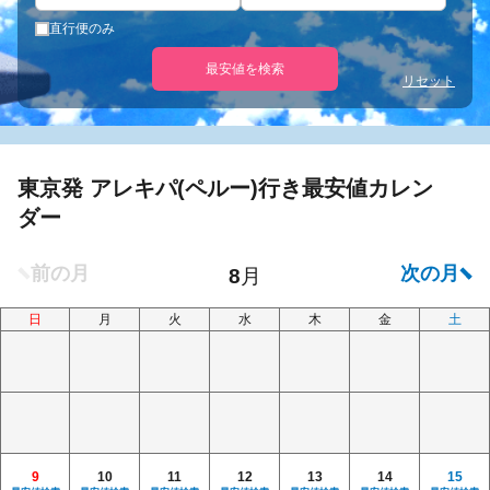
直行便のみ
最安値を検索
リセット
東京発 アレキパ(ペルー)行き最安値カレン
ダー
日
月
火
水
木
金
土
9
10
11
12
13
14
15