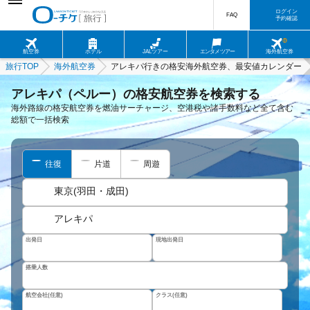
ログイン
FAQ
予約確認
航空券
ホテル
JALツアー
エンタメツアー
海外航空券
旅行TOP
海外航空券
アレキパ行きの格安海外航空券、最安値カレンダー
アレキパ（ペルー）の格安航空券を検索する
海外路線の格安航空券を燃油サーチャージ、空港税や諸手数料など全て含む
総額で一括検索
往復
片道
周遊
東京(羽田・成田)
アレキパ
出発日
現地出発日
搭乗人数
航空会社(任意)
クラス(任意)