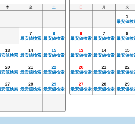
木
金
土
日
月
火
1
最安値検
7
8
6
7
8
最安値検索
最安値検索
最安値検索
最安値検索
最安値検
13
14
15
13
14
15
最安値検索
最安値検索
最安値検索
最安値検索
最安値検索
最安値検
20
21
22
20
21
22
最安値検索
最安値検索
最安値検索
最安値検索
最安値検索
最安値検
27
28
29
27
28
29
最安値検索
最安値検索
最安値検索
最安値検索
最安値検索
最安値検