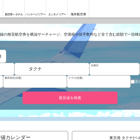
海外航空券
航空券＋ホテル
パッケージツアー
エンタメツアー
線の格安航空券を燃油サーチャージ、空港税や諸手数料など全て含む総額で一括検
遊
出発日
タクナ
航空会社(任意)
クラス(任意)
直
最安値を検索
安値カレンダー
東京発 タクナ(ペ