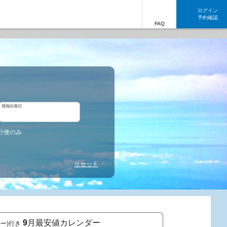
ログイン
予約確認
FAQ
現地出発日
行便のみ
リセット
9
月最安値カレンダー
ルー)行き