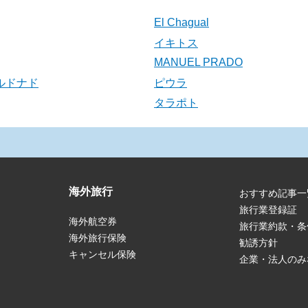
El Chagual
イキトス
MANUEL PRADO
ルドナド
ピウラ
タラポト
海外旅行
おすすめ記事一
旅行業登録証
海外航空券
旅行業約款・条
海外旅行保険
勧誘方針
キャンセル保険
企業・法人のみ