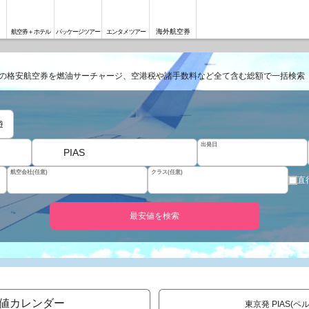
海外航空券
航空券＋ホテル
パッケージツアー
エンタメツアー
の格安航空券を燃油サーチャージ、空港税や諸手数料など全て含む総額で一括検索
遊
出発日
PIAS
航空会社(任意)
クラス(任意)
直
最安値を検索
値カレンダー
東京発 PIAS(ペ