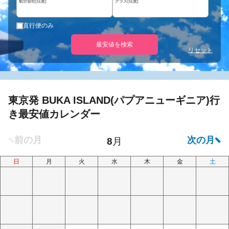
航空会社(任意)
クラス(任意)
直行便のみ
最安値を検索
リセット
東京発 BUKA ISLAND(パプアニューギニア)行
き最安値カレンダー
日
月
火
水
木
金
土