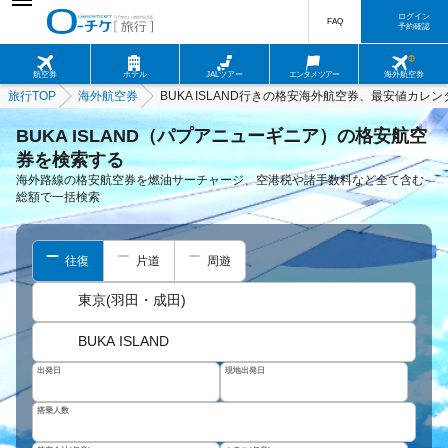
ログイン
FAQ
予約確認
航空券
ホテル
JALツアー
エンタメツアー
海外航空券
旅行TOP
海外航空券
BUKA ISLAND行きの格安海外航空券、最安値カレン
BUKA ISLAND（パプアニューギニア）の格安航空
券を検索する
海外路線の格安航空券を燃油サーチャージ、空港税や諸手数料など全て含む
総額で一括検索
往復
片道
周遊
東京(羽田・成田)
BUKA ISLAND
出発日
現地出発日
搭乗人数