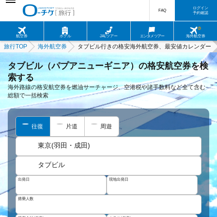
ログイン
FAQ
予約確認
航空券
ホテル
JALツアー
エンタメツアー
海外航空券
旅行TOP
海外航空券
タブビル行きの格安海外航空券、最安値カレンダー
タブビル（パプアニューギニア）の格安航空券を検
索する
海外路線の格安航空券を燃油サーチャージ、空港税や諸手数料など全て含む
総額で一括検索
往復
片道
周遊
東京(羽田・成田)
タブビル
出発日
現地出発日
搭乗人数