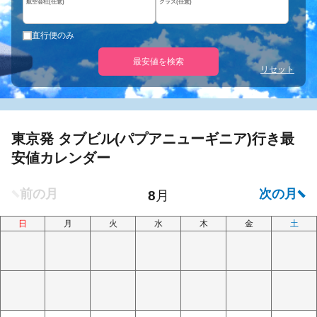
航空会社(任意)
クラス(任意)
直行便のみ
最安値を検索
リセット
東京発 タブビル(パプアニューギニア)行き最
安値カレンダー
日
月
火
水
木
金
土