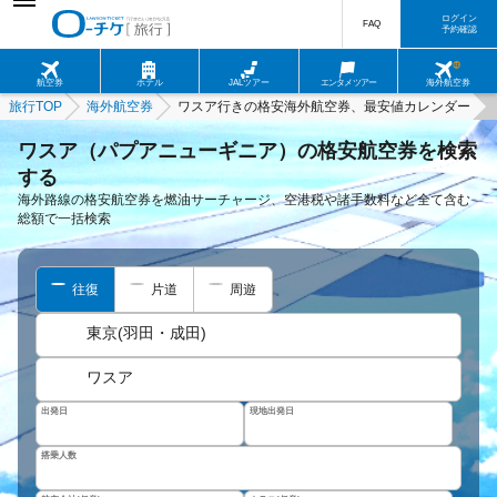
ログイン
FAQ
予約確認
航空券
ホテル
JALツアー
エンタメツアー
海外航空券
旅行TOP
海外航空券
ワスア行きの格安海外航空券、最安値カレンダー
ワスア（パプアニューギニア）の格安航空券を検索
する
海外路線の格安航空券を燃油サーチャージ、空港税や諸手数料など全て含む
総額で一括検索
往復
片道
周遊
東京(羽田・成田)
ワスア
出発日
現地出発日
搭乗人数