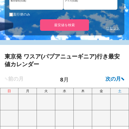
航空会社(任意)
クラス(任意)
直行便のみ
最安値を検索
リセット
東京発 ワスア(パプアニューギニア)行き最安
値カレンダー
日
月
火
水
木
金
土