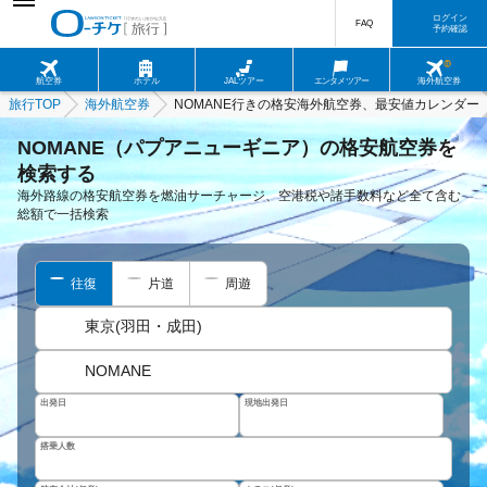
ログイン
FAQ
予約確認
航空券
ホテル
JALツアー
エンタメツアー
海外航空券
旅行TOP
海外航空券
NOMANE行きの格安海外航空券、最安値カレンダー
NOMANE（パプアニューギニア）の格安航空券を
検索する
海外路線の格安航空券を燃油サーチャージ、空港税や諸手数料など全て含む
総額で一括検索
往復
片道
周遊
東京(羽田・成田)
NOMANE
出発日
現地出発日
搭乗人数