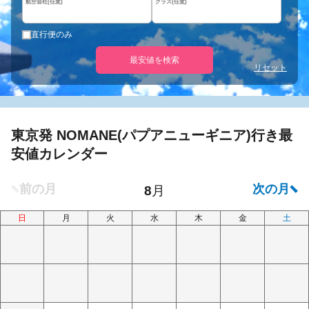
航空会社(任意)
クラス(任意)
直行便のみ
最安値を検索
リセット
東京発 NOMANE(パプアニューギニア)行き最
安値カレンダー
日
月
火
水
木
金
土