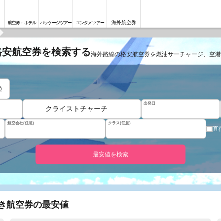
海外航空券
航空券＋ホテル
パッケージツアー
エンタメツアー
格安航空券を検索する
海外路線の格安航空券を燃油サーチャージ、空港
遊
出発日
クライストチャーチ
航空会社(任意)
クラス(任意)
直
最安値を検索
行き航空券の最安値