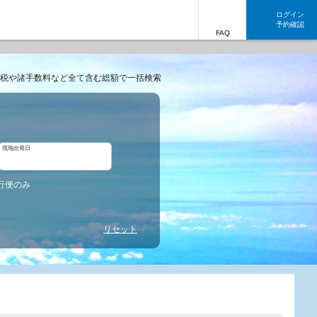
ログイン
予約確認
FAQ
税や諸手数料など全て含む総額で一括検索
現地出発日
行便のみ
リセット