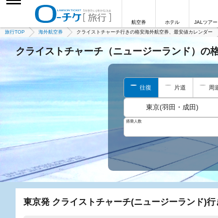
航空券
ホテル
JALツアー
旅行TOP
海外航空券
クライストチャーチ行きの格安海外航空券、最安値カレンダー
クライストチャーチ（ニュージーランド）の
往復
片道
周
東京(羽田・成田)
搭乗人数
東京発 クライストチャーチ(ニュージーランド)