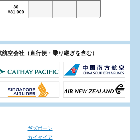
30
25
0
81,000
63,500
最安
就航航空会社（直行便・乗り継ぎを含む）
ギズボーン
カイタイア