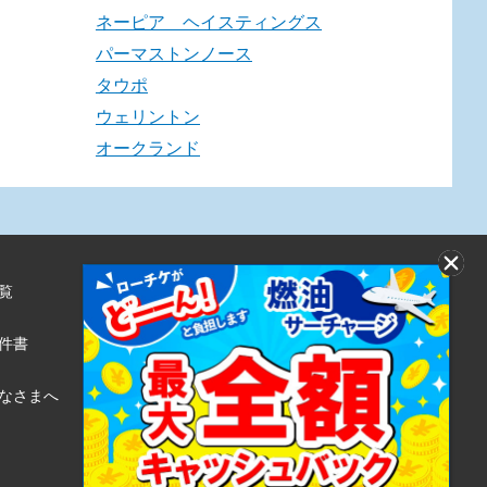
ネーピア ヘイスティングス
パーマストンノース
タウポ
ウェリントン
オークランド
覧
株式会社ローソンエンタテインメント
利用規約
件書
ローソンWEB会員規約
個人情報の取り扱いについて
なさまへ
個人情報保護方針