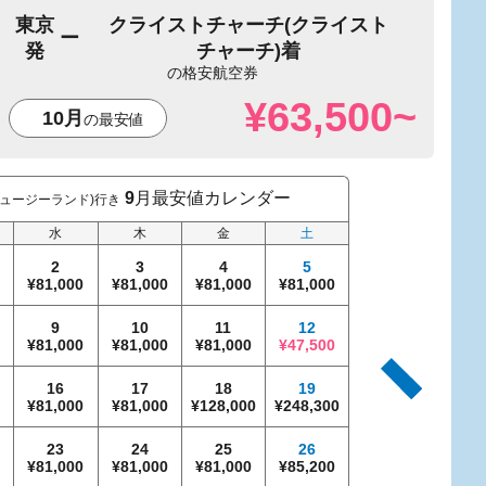
東京
クライストチャーチ(クライスト
発
チャーチ)着
¥63,500~
10月
9
月最安値カレンダー
ニュージーランド)行き
東京発 ク
水
木
金
土
日
2
3
4
5
0
81,000
81,000
81,000
81,000
9
10
11
12
4
0
81,000
81,000
81,000
47,500
81,000
81
16
17
18
19
11
0
81,000
81,000
128,000
248,300
81,000
81
23
24
25
26
18
0
81,000
81,000
81,000
85,200
81,000
81