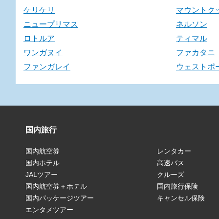
ケリケリ
マウントク
ニュープリマス
ネルソン
ロトルア
ティマル
ワンガヌイ
ファカタニ
ファンガレイ
ウェストポ
国内旅行
国内航空券
レンタカー
国内ホテル
高速バス
JALツアー
クルーズ
国内航空券＋ホテル
国内旅行保険
国内パッケージツアー
キャンセル保険
エンタメツアー