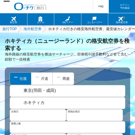
ログイン
FAQ
予約確認
航空券
ホテル
JALツアー
エンタメツアー
海外航空券
旅行TOP
海外航空券
ホキティカ行きの格安海外航空券、最安値カレンダー
ホキティカ（ニュージーランド）の格安航空券を検
索する
海外路線の格安航空券を燃油サーチャージ、空港税や諸手数料など全て含む
総額で一括検索
往復
片道
周遊
東京(羽田・成田)
ホキティカ
出発日
現地出発日
搭乗人数