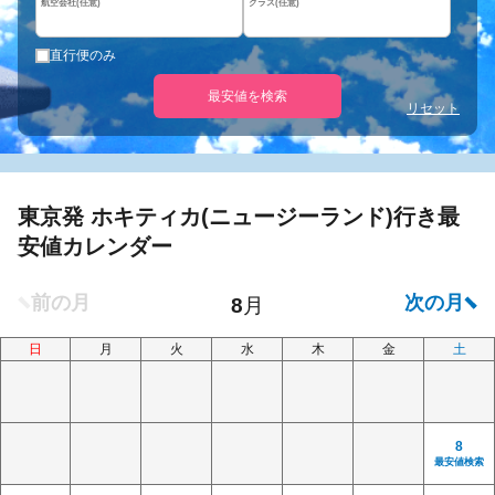
航空会社(任意)
クラス(任意)
直行便のみ
最安値を検索
リセット
東京発 ホキティカ(ニュージーランド)行き最
安値カレンダー
日
月
火
水
木
金
土
8
最安値検索