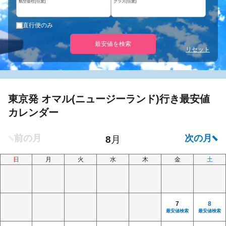
航空会社(任意)
クラス(任意)
直行便のみ
最安値を検索
リセット
東京発 オマル(ニュージーランド)行き最安値
カレンダー
日
月
火
水
木
金
土
7
8
最安値検索
最安値検索