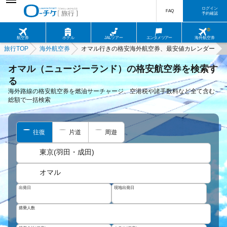
ログイン
FAQ
予約確認
航空券
ホテル
JALツアー
エンタメツアー
海外航空券
旅行TOP
海外航空券
オマル行きの格安海外航空券、最安値カレンダー
オマル（ニュージーランド）の格安航空券を検索す
る
海外路線の格安航空券を燃油サーチャージ、空港税や諸手数料など全て含む
総額で一括検索
往復
片道
周遊
東京(羽田・成田)
オマル
出発日
現地出発日
搭乗人数