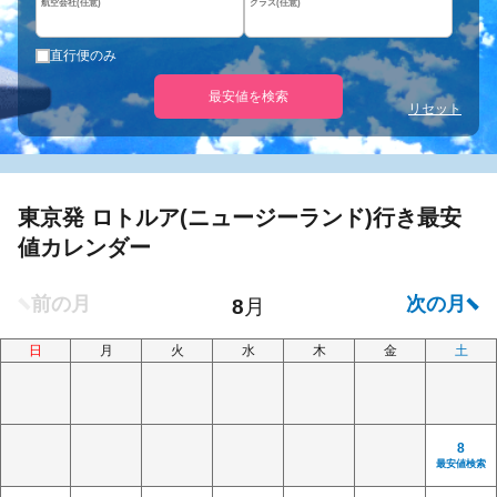
航空会社(任意)
クラス(任意)
直行便のみ
最安値を検索
リセット
東京発 ロトルア(ニュージーランド)行き最安
値カレンダー
日
月
火
水
木
金
土
8
最安値検索