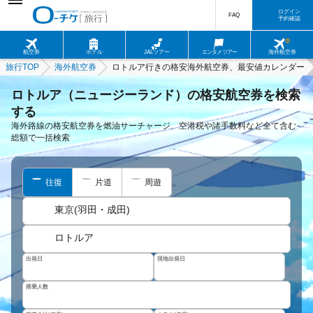
ログイン
FAQ
予約確認
航空券
ホテル
JALツアー
エンタメツアー
海外航空券
旅行TOP
海外航空券
ロトルア行きの格安海外航空券、最安値カレンダー
ロトルア（ニュージーランド）の格安航空券を検索
する
海外路線の格安航空券を燃油サーチャージ、空港税や諸手数料など全て含む
総額で一括検索
往復
片道
周遊
東京(羽田・成田)
ロトルア
出発日
現地出発日
搭乗人数