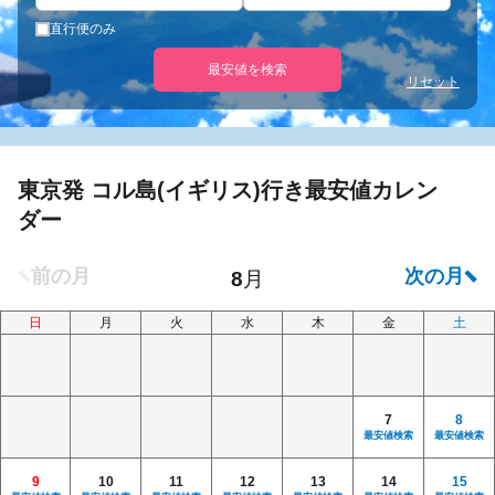
直行便のみ
最安値を検索
リセット
東京発 コル島(イギリス)行き最安値カレン
ダー
日
月
火
水
木
金
土
7
8
最安値検索
最安値検索
9
10
11
12
13
14
15