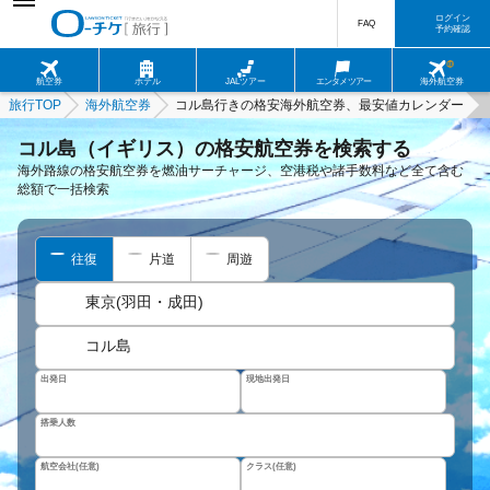
ログイン
FAQ
予約確認
航空券
ホテル
JALツアー
エンタメツアー
海外航空券
旅行TOP
海外航空券
コル島行きの格安海外航空券、最安値カレンダー
コル島（イギリス）の格安航空券を検索する
海外路線の格安航空券を燃油サーチャージ、空港税や諸手数料など全て含む
総額で一括検索
往復
片道
周遊
東京(羽田・成田)
コル島
出発日
現地出発日
搭乗人数
航空会社(任意)
クラス(任意)