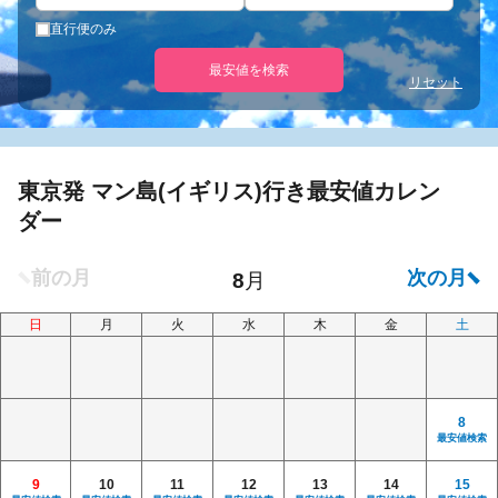
直行便のみ
最安値を検索
リセット
東京発 マン島(イギリス)行き最安値カレン
ダー
日
月
火
水
木
金
土
8
最安値検索
9
10
11
12
13
14
15