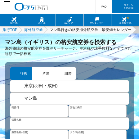
ログイン
FAQ
予約確認
航空券
ホテル
JALツアー
エンタメツアー
海外航空券
旅行TOP
海外航空券
マン島行きの格安海外航空券、最安値カレンダー
マン島（イギリス）の格安航空券を検索する
海外路線の格安航空券を燃油サーチャージ、空港税や諸手数料など全て含む
総額で一括検索
往復
片道
周遊
東京(羽田・成田)
マン島
出発日
現地出発日
搭乗人数
航空会社(任意)
クラス(任意)