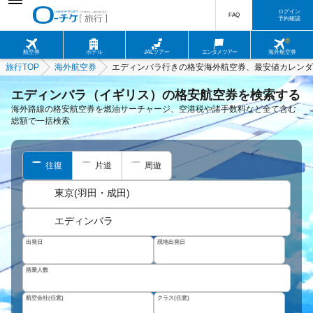
ログイン
FAQ
予約確認
航空券
ホテル
JALツアー
エンタメツアー
海外航空券
旅行TOP
海外航空券
エディンバラ行きの格安海外航空券、最安値カレンダ
エディンバラ（イギリス）の格安航空券を検索する
海外路線の格安航空券を燃油サーチャージ、空港税や諸手数料など全て含む
総額で一括検索
往復
片道
周遊
東京(羽田・成田)
エディンバラ
出発日
現地出発日
搭乗人数
航空会社(任意)
クラス(任意)