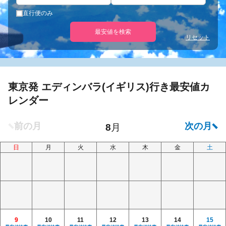
直行便のみ
最安値を検索
リセット
東京発 エディンバラ(イギリス)行き最安値カ
レンダー
日
月
火
水
木
金
土
9
10
11
12
13
14
15