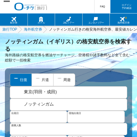
ログイン
FAQ
予約確認
航空券
ホテル
JALツアー
エンタメツアー
海外航空券
旅行TOP
海外航空券
ノッティンガム行きの格安海外航空券、最安値カレン
ノッティンガム（イギリス）の格安航空券を検索す
る
海外路線の格安航空券を燃油サーチャージ、空港税や諸手数料など全て含む
総額で一括検索
往復
片道
周遊
東京(羽田・成田)
ノッティンガム
出発日
現地出発日
搭乗人数