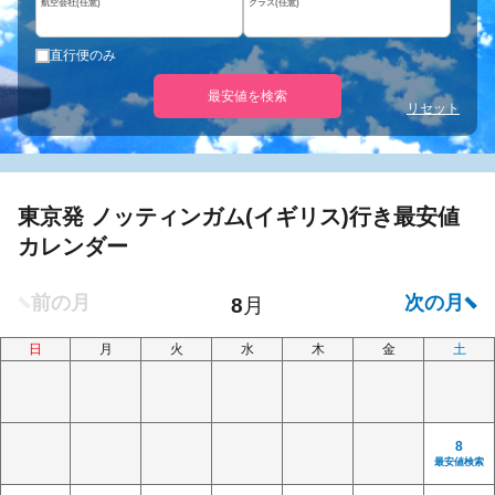
航空会社(任意)
クラス(任意)
直行便のみ
最安値を検索
リセット
東京発 ノッティンガム(イギリス)行き最安値
カレンダー
日
月
火
水
木
金
土
8
最安値検索