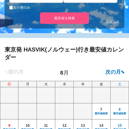
直行便のみ
最安値を検索
リセット
東京発 HASVIK(ノルウェー)行き最安値カレン
ダー
日
月
火
水
木
金
土
7
8
最安値検索
最安値検索
9
10
11
12
13
14
15