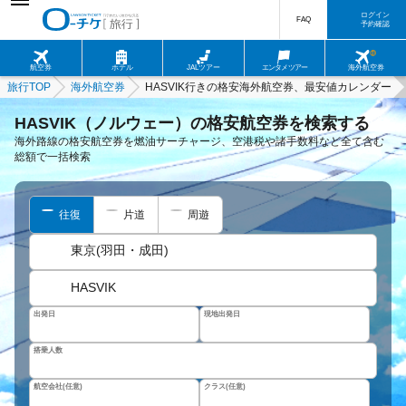
ログイン
FAQ
予約確認
航空券
ホテル
JALツアー
エンタメツアー
海外航空券
旅行TOP
海外航空券
HASVIK行きの格安海外航空券、最安値カレンダー
HASVIK（ノルウェー）の格安航空券を検索する
海外路線の格安航空券を燃油サーチャージ、空港税や諸手数料など全て含む
総額で一括検索
往復
片道
周遊
東京(羽田・成田)
HASVIK
出発日
現地出発日
搭乗人数
航空会社(任意)
クラス(任意)