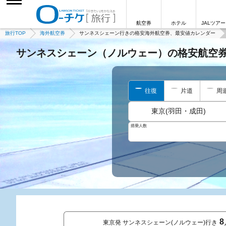
航空券
ホテル
JALツアー
旅行TOP
海外航空券
サンネスシェーン行きの格安海外航空券、最安値カレンダー
サンネスシェーン（ノルウェー）の格安航空
往復
片道
周
東京(羽田・成田)
搭乗人数
8
東京発 サンネスシェーン(ノルウェー)行き