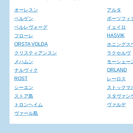
オーレスン
アルタ
ベルゲン
ボーツフィ
ベルレヴォーグ
イェイロ
HASVIK
フローレ
ORSTA VOLDA
ホニングス
クリスティアンスン
ラクセルヴ
メハムン
モーシェー
ORLAND
ナルヴィク
ROST
レーロス
シーエン
ストックマ
ストア島
スタヴァン
トロンヘイム
ヴァルデ
ヴァール島