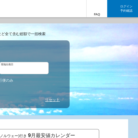
ログイン
予約確認
FAQ
など全て含む総額で一括検索
現地出発日
行便のみ
リセット
9
月最安値カレンダー
(ノルウェー)行き
東京発