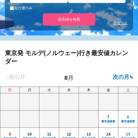
直行便のみ
最安値を検索
リセット
東京発 モルデ(ノルウェー)行き最安値カレン
ダー
日
月
火
水
木
金
土
7
8
最安値検索
最安値検索
9
10
11
12
13
14
15