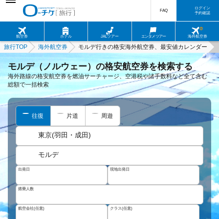
ログイン
FAQ
予約確認
航空券
ホテル
JALツアー
エンタメツアー
海外航空券
旅行TOP
海外航空券
モルデ行きの格安海外航空券、最安値カレンダー
モルデ（ノルウェー）の格安航空券を検索する
海外路線の格安航空券を燃油サーチャージ、空港税や諸手数料など全て含む
総額で一括検索
往復
片道
周遊
東京(羽田・成田)
モルデ
出発日
現地出発日
搭乗人数
航空会社(任意)
クラス(任意)