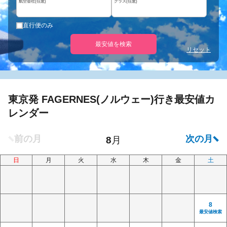
航空会社(任意)
クラス(任意)
直行便のみ
最安値を検索
リセット
東京発 FAGERNES(ノルウェー)行き最安値カ
レンダー
日
月
火
水
木
金
土
8
最安値検索