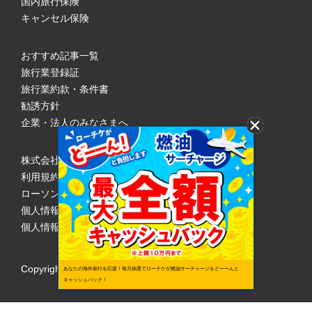
国内旅行保険
キャンセル保険
おすすめ記事一覧
旅行業登録証
旅行業約款・条件書
勧誘方針
企業・法人のみなさまへ
株式会社ローソンエンタテインメント
利用規約
ローソンWEB会員規約
個人情報の取り扱いについて
個人情報保護方針
Copyright © 1998 Lawson Entertainment, Inc.
あなたの海外旅行を応援！毎月抽選でローチケが燃油サーチャージをどーーんと
キャッシュバック！