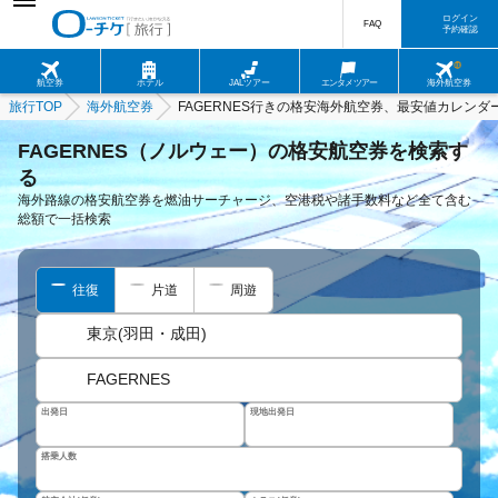
ログイン
FAQ
予約確認
航空券
ホテル
JALツアー
エンタメツアー
海外航空券
旅行TOP
海外航空券
FAGERNES行きの格安海外航空券、最安値カレンダ
FAGERNES（ノルウェー）の格安航空券を検索す
る
海外路線の格安航空券を燃油サーチャージ、空港税や諸手数料など全て含む
総額で一括検索
往復
片道
周遊
東京(羽田・成田)
FAGERNES
出発日
現地出発日
搭乗人数