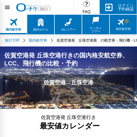
ログイン
予約確認
FAQ
エンタメ
海外航空券
国内航空券
国内ホテル
JALツアー
ツアー
旅行TOP
国内航空券
佐賀空港発 丘珠空港着 の航空券・飛行機・LC
佐賀空港発 丘珠空港行きの国内格安航空券、
LCC、飛行機の比較・予約
佐賀空港→丘珠空港
佐賀空港発 丘珠空港行き
最安値カレンダー