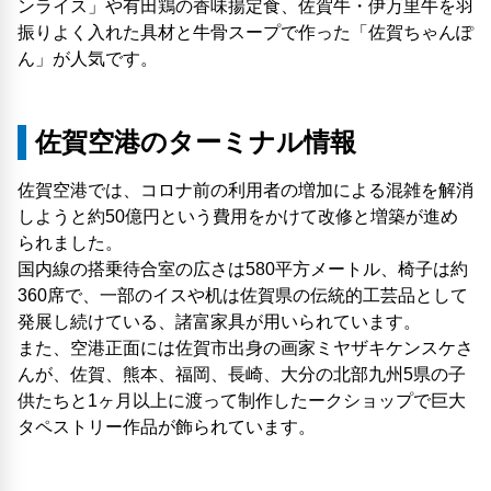
ンライス」や有田鶏の香味揚定食、佐賀牛・伊万里牛を羽
振りよく入れた具材と牛骨スープで作った「佐賀ちゃんぽ
ん」が人気です。
佐賀空港のターミナル情報
佐賀空港では、コロナ前の利用者の増加による混雑を解消
しようと約50億円という費用をかけて改修と増築が進め
られました。
国内線の搭乗待合室の広さは580平方メートル、椅子は約
360席で、一部のイスや机は佐賀県の伝統的工芸品として
発展し続けている、諸富家具が用いられています。
また、空港正面には佐賀市出身の画家ミヤザキケンスケさ
んが、佐賀、熊本、福岡、長崎、大分の北部九州5県の子
供たちと1ヶ月以上に渡って制作したークショップで巨大
タペストリー作品が飾られています。