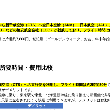
から新千歳空港（CTS）へ全日本空輸（ANA）、日本航空（JAL）、
PJ）などの格安航空会社（LCC）が就航しており、フライト時間は約
片道約7,800円、繁忙期（ゴールデンウィーク、お盆、年末年始、
所要時間・費用比較
。
歳空港（CTS）への直行便を利用し、フライト時間は約2時間30分
点がデメリットです。
幹線に乗り、東京駅で東北・北海道新幹線に乗り換えて新函館北斗
で天候に左右されにくく快適に利用できますが、デメリットは移動
デメリット