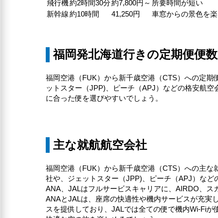
飛行機
約2時間30分
約7,800円～
所要時間が短い
新幹線
約10時間
41,250円
車窓からの景色を楽
福岡発北海道行きの定期便便数
福岡空港（FUK）から新千歳空港（CTS）への定期便
ットスター（JPP)、ピーチ（APJ）などの格安航空
に合った便を選びやすいでしょう。
主な就航航空会社
福岡空港（FUK）から新千歳空港（CTS）への主な就
社や、ジェットスター（JPP)、ピーチ（APJ）など
ANA、JALはフルサービスキャリアに、AIRDO
ANAとJALは、座席の快適性や機内サービスが充
スを提供しており、JALでは全ての便で機内Wi-