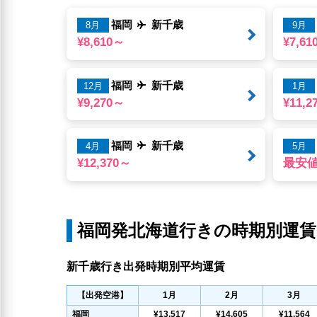
福岡
新千歳
8月
9月
¥8,610～
¥7,6
福岡
新千歳
12月
1月
¥9,270～
¥11,2
福岡
新千歳
4月
5月
¥12,370～
最安
福岡発北海道行きの時期別運賃
新千歳行き出発時期別平均運賃
【出発空港】
1
月
2
月
3
月
福岡
¥13,517
¥14,605
¥11,564