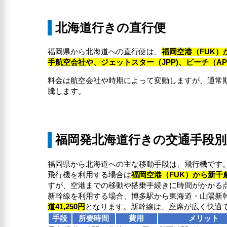
北海道行きの直行便
福岡県から北海道への直行便は、
福岡空港（FUK）
手航空会社や、ジェットスター（JPP)、ピーチ（A
料金は航空会社や時期によって変動しますが、通常期は
騰します。
福岡発北海道行きの交通手段別
福岡県から北海道への主な移動手段は、飛行機です
飛行機を利用する場合は
福岡空港（FUK）から新千
すが、空港までの移動や搭乗手続きに時間がかかる
新幹線を利用する場合、博多駅から東海道・山陽新
道41,250円
となります。新幹線は、座席が広く快適
手段
所要時間
費用
メリット