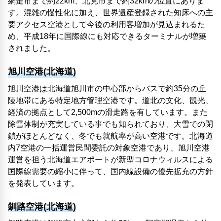
網走市まで約22km、北見市まで約32kmの位置にありま
す。混雑の慢性化に加え、世界遺産登録された知床への主
要アクセス空港として今後の利用客増加が見込まれるた
め、平成18年に国際線にも対応できるターミナルが増築
されました。
旭川空港(北海道)
旭川空港は北海道旭川市の中心部からバスで約35分の丘
陵地帯にある特定地方管理空港です。道北の文化、観光、
経済の拠点として2,500mの滑走路を有しています。また
除雪体制が充実している事でも知られており、大雪での閉
鎖がほとんどなく、冬でも就航率が高い空港です。北海道
内7空港の一括運営民間委託の対象空港であり、旭川空港
運営を担う北海道エアポートが新型コロナウィルスによる
国際線需要の縮小に伴って、国内線設備の優先拡充の方針
を発表しています。
釧路空港(北海道)