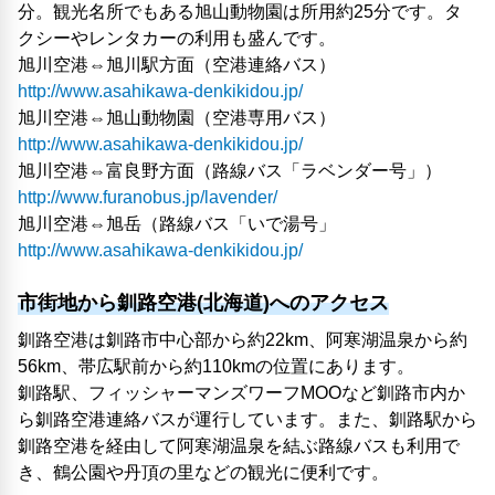
分。観光名所でもある旭山動物園は所用約25分です。タ
クシーやレンタカーの利用も盛んです。
旭川空港⇔旭川駅方面（空港連絡バス）
http://www.asahikawa-denkikidou.jp/
旭川空港⇔旭山動物園（空港専用バス）
http://www.asahikawa-denkikidou.jp/
旭川空港⇔富良野方面（路線バス「ラベンダー号」）
http://www.furanobus.jp/lavender/
旭川空港⇔旭岳（路線バス「いで湯号」
http://www.asahikawa-denkikidou.jp/
市街地から釧路空港(北海道)へのアクセス
釧路空港は釧路市中心部から約22km、阿寒湖温泉から約
56km、帯広駅前から約110kmの位置にあります。
釧路駅、フィッシャーマンズワーフMOOなど釧路市内か
ら釧路空港連絡バスが運行しています。また、釧路駅から
釧路空港を経由して阿寒湖温泉を結ぶ路線バスも利用で
き、鶴公園や丹頂の里などの観光に便利です。