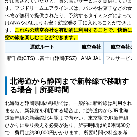
が用意されていたりと、質の高いサービスを提供していま
す。フジドリームエアラインズは、パンやお菓子などの食
べ物が無料で提供されたり、予約するタイミングによって
はANAやJALよりも安く航空券を手に入れることができま
す。
これらの航空会社を有効的に利用することで、快適に
空の旅を楽しむことができます。
運航ルート
航空会社
航空会社の
新千歳(CTS)→富士山静岡(FSZ)
ANA,JAL
フルサービス
北海道から静岡まで新幹線で移動す
る場合｜所要時間
北海道と静岡県間の移動では、一般的に新幹線は利用され
ません。新幹線を利用する場合は、北海道内からJR北海
道新幹線の新函館北斗駅まで向かい、東京駅でJR新幹線
ひかりに乗り換える必要があり、所要時間は約6時間30分
で、費用は約30,000円かかります。所要時間や料金を考