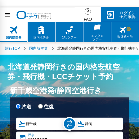
ログイン
予約確認
FAQ
エンタメ
海外航空券
国内航空券
国内ホテル
JALツアー
ツアー
旅行TOP
国内航空券
北海道発静岡行きの国内格安航空券・飛行機チケ
北海道発静岡行きの国内格安航空
券・飛行機・LCCチケット予約
新千歳空港発/静岡空港行き