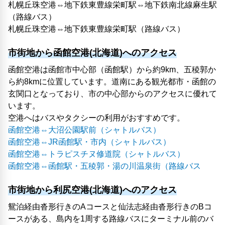
札幌丘珠空港⇔地下鉄東豊線栄町駅⇔地下鉄南北線麻生駅
（路線バス）
札幌丘珠空港⇔地下鉄東豊線栄町駅（路線バス）
市街地から函館空港(北海道)へのアクセス
函館空港は函館市中心部（函館駅）から約9km、五稜郭か
ら約8kmに位置しています。道南にある観光都市・函館の
玄関口となっており、市の中心部からのアクセスに優れて
います。
空港へはバスやタクシーの利用がおすすめです。
函館空港⇔大沼公園駅前（シャトルバス）
函館空港⇔JR函館駅・市内（シャトルバス）
函館空港⇔トラピスチヌ修道院（シャトルバス）
函館空港⇔函館駅・五稜郭・湯の川温泉街（路線バス
市街地から利尻空港(北海道)へのアクセス
鴛泊経由沓形行きのAコースと仙法志経由沓形行きのBコ
ースがある、島内を1周する路線バスにターミナル前のバ