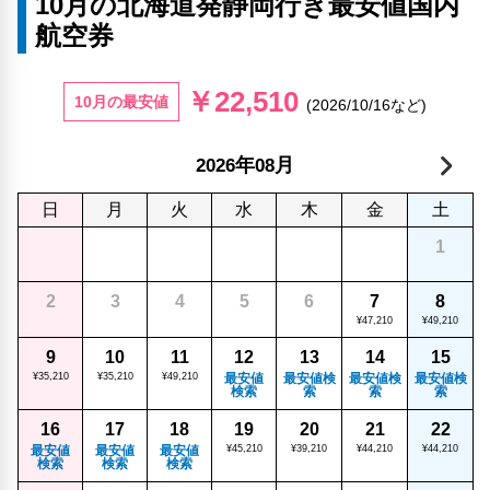
10月の北海道発静岡行き最安値国内
航空券
￥22,510
10月の最安値
(2026/10/16など)
年
月
2026
08
日
月
火
水
木
金
土
1
2
3
4
5
6
7
8
¥47,210
¥49,210
9
10
11
12
13
14
15
¥35,210
¥35,210
¥49,210
最安値
最安値検
最安値検
最安値検
検索
索
索
索
16
17
18
19
20
21
22
最安値
最安値
最安値
¥45,210
¥39,210
¥44,210
¥44,210
検索
検索
検索