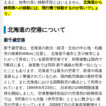
えると、効率の良い移動手段とはいえません。
北海道から
静岡県への移動には、飛行機で移動するのが良いでしょ
う。
北海道の空港について
新千歳空港
新千歳空港は、北海道の政治・経済・文化の中心地・札幌
市の南東約40kmに位置し、北海道千歳市と苫小牧市にま
たがって所在している国管理空港です。利用者数は国内で
5番目に多く、旅客数では羽田-新千歳線が世界一位になっ
たこともあります。北海道では最大の空港で、鉄道や高速
道路もよく整備されているため、国内航空路線の基幹空港
として、また北海道における国際航空の拠点として利用さ
れています。1994年6月23日に、日本初の24時間開港運
用を開始しました。空港整備特別会計の空港別の財務状況
では、9空港のうち大阪（伊丹空港）とともに数少ない黒
字の空港となっています。2008年7月の北海道洞爺湖サミ