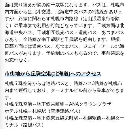
面は乗り換えが隣の南千歳駅になります。バスは、札幌市
内方面からは北斗交通、北海道中央バスの2路線がありま
すが、路線に関わらず札幌市内路線（定山渓温泉行を除
く）の乗車券で利用が可能となっています。千歳方面は北
海道中央バス、千歳相互観光バス・道南バス、あつまバス
があり、全路線が南千歳駅と千歳駅を経由します。胆振、
日高方面には道南バス、あつまバス、ジェイ・アール北海
道バスがあります。予約制のバスもあるので、事前確認を
お忘れなく。
市街地から丘珠空港(北海道)へのアクセス
札幌丘珠空港からは連絡バスと、路線バス3路線が札幌市
内まで運行しており、ターミナルビル前から乗車ができま
す。
札幌丘珠空港⇔地下鉄栄町駅⇔ANAクラウンプラザ
ホテル札幌⇔札幌駅（空港連絡バス）
札幌丘珠空港⇔地下鉄東豊線栄町駅⇔札幌駅前⇔札幌ター
ミナル（路線バス）