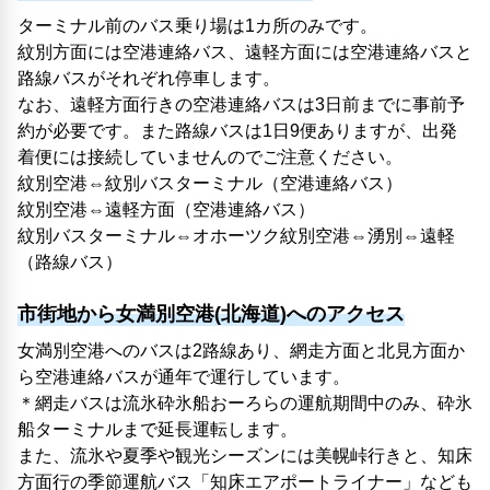
ターミナル前のバス乗り場は1カ所のみです。
紋別方面には空港連絡バス、遠軽方面には空港連絡バスと
路線バスがそれぞれ停車します。
なお、遠軽方面行きの空港連絡バスは3日前までに事前予
約が必要です。また路線バスは1日9便ありますが、出発
着便には接続していませんのでご注意ください。
紋別空港⇔紋別バスターミナル（空港連絡バス）
紋別空港⇔遠軽方面（空港連絡バス）
紋別バスターミナル⇔オホーツク紋別空港⇔湧別⇔遠軽
（路線バス）
市街地から女満別空港(北海道)へのアクセス
女満別空港へのバスは2路線あり、網走方面と北見方面か
ら空港連絡バスが通年で運行しています。
＊網走バスは流氷砕氷船おーろらの運航期間中のみ、砕氷
船ターミナルまで延長運転します。
また、流氷や夏季や観光シーズンには美幌峠行きと、知床
方面行の季節運航バス「知床エアポートライナー」なども