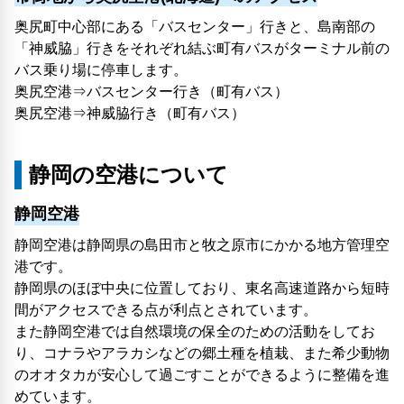
奥尻町中心部にある「バスセンター」行きと、島南部の
「神威脇」行きをそれぞれ結ぶ町有バスがターミナル前の
バス乗り場に停車します。
奥尻空港⇒バスセンター行き（町有バス）
奥尻空港⇒神威脇行き（町有バス）
静岡の空港について
静岡空港
静岡空港は静岡県の島田市と牧之原市にかかる地方管理空
港です。
静岡県のほぼ中央に位置しており、東名高速道路から短時
間がアクセスできる点が利点とされています。
また静岡空港では自然環境の保全のための活動をしてお
り、コナラやアラカシなどの郷土種を植栽、また希少動物
のオオタカが安心して過ごすことができるように整備を進
めています。