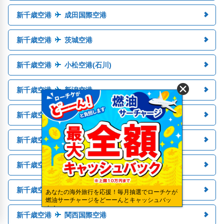
新千歳空港
成田国際空港
新千歳空港
茨城空港
新千歳空港
小松空港(石川)
新千歳空港
新潟空港
新千歳空港
松本空港(長野)
新千歳空港
中部国際空港
新千歳空港
静岡空港
新千歳空港
伊丹空港（大阪）
あなたの海外旅行を応援！毎月抽選でローチケが
燃油サーチャージをどーーんとキャッシュバッ
ク！
新千歳空港
関西国際空港