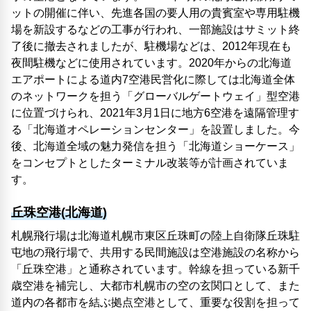
ットの開催に伴い、先進各国の要人用の貴賓室や専用駐機
場を新設するなどの工事が行われ、一部施設はサミット終
了後に撤去されましたが、駐機場などは、2012年現在も
夜間駐機などに使用されています。2020年からの北海道
エアポートによる道内7空港民営化に際しては北海道全体
のネットワークを担う「グローバルゲートウェイ」型空港
に位置づけられ、2021年3月1日に地方6空港を遠隔管理す
る「北海道オペレーションセンター」を設置しました。今
後、北海道全域の魅力発信を担う「北海道ショーケース」
をコンセプトとしたターミナル改装等が計画されていま
す。
丘珠空港(北海道)
札幌飛行場は北海道札幌市東区丘珠町の陸上自衛隊丘珠駐
屯地の飛行場で、共用する民間施設は空港施設の名称から
「丘珠空港」と通称されています。幹線を担っている新千
歳空港を補完し、大都市札幌市の空の玄関口として、また
道内の各都市を結ぶ拠点空港として、重要な役割を担って