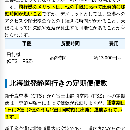
ます。
飛行機のメリットは、他の手段に比べて圧倒的に移
動時間が短いこと
ですが、デメリットとしては、空港への
アクセスや保安検査などの手続きに時間がかかること、天
候によっては欠航や遅延が発生する可能性があることが挙
げられます。
手段
所要時間
費用
飛行機
約2時間
約13,000円～
(CTS→FSZ)
北海道発静岡行きの定期便便数
新千歳空港（CTS）から富士山静岡空港（FSZ）への定期
便は、季節や曜日によって便数が変動しますが、
通常期は
1日に2便（2便のうち1便は同時刻に出発）運航されてい
ます。
新千歳空港は北海道最大の空港であり、道内各地からのア