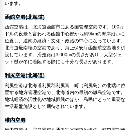
います。
函館空港(北海道)
函館空港は、北海道函館市にある国管理空港です。100万
ドルの夜景と言われる函館中心部から約9kmの海岸沿いに
位置し、道南の経済・文化・政治の中心になっています。
北海道最南端の空港であり、海上保安庁函館航空基地を併
設しています。滑走路は3,000mの長さがあり、大型ジェ
ット機が冬に着陸する際にも十分な長さがあります。
利尻空港(北海道)
利尻空港は北海道利尻郡利尻富士町（利尻島）の北端に位
置する地方管理空港で、北海道内の最初の離島空港です。
地域経済の活性化や地域振興のほか、島民にとって重要な
生活基盤施設として期待されています。
稚内空港
稚内空港は、宗谷湾岸を通る宗谷国道沿線の、航空定期便