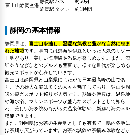
静岡駅
バス
約50分
富士山静岡空港
静岡駅
タクシー
約1時間
静岡の基本情報
静岡県は、
富士山を擁し、温暖な気候と豊かな自然に恵ま
れた地域
です。県内には熱海や伊豆といった人気のリゾー
ト地があり、美しい海岸線や温泉が楽しめます。また、海
鮮やうなぎなどのグルメも豊富で、様々な世代が楽しめる
観光スポットが点在しています。
富士山は静岡県と山梨県にまたがる日本最高峰の山であ
り、その雄大な姿は多くの人々を魅了しており、登山や周
辺の観光スポット巡りが人気です。熱海や伊豆は、温泉地
や海水浴、マリンスポーツが盛んなスポットとして知ら
れ、美しい海を眺めながらの温泉体験や、新鮮な海の幸を
堪能できます。
また、静岡県はお茶の生産地としても有名で、県内各地に
は茶畑が広がっています。お茶の試飲や茶摘み体験などが