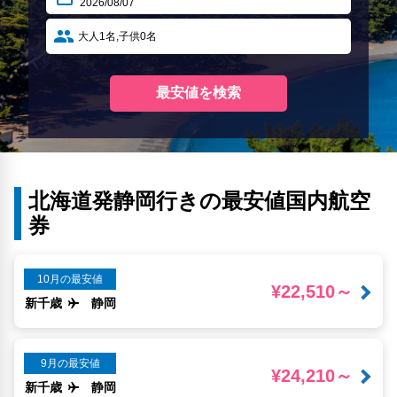
北海道発静岡行きの最安値国内航空
券
10月の最安値
¥22,510～
新千歳
静岡
9月の最安値
¥24,210～
新千歳
静岡