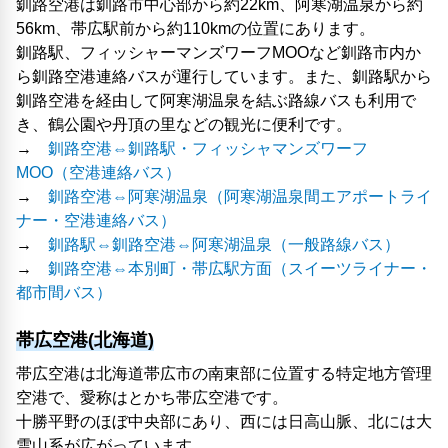
釧路空港は釧路市中心部から約22km、阿寒湖温泉から約
56km、帯広駅前から約110kmの位置にあります。
釧路駅、フィッシャーマンズワーフMOOなど釧路市内か
ら釧路空港連絡バスが運行しています。また、釧路駅から
釧路空港を経由して阿寒湖温泉を結ぶ路線バスも利用で
き、鶴公園や丹頂の里などの観光に便利です。
→
釧路空港⇔釧路駅・フィッシャマンズワーフ
MOO（空港連絡バス）
→
釧路空港⇔阿寒湖温泉（阿寒湖温泉間エアポートライ
ナー・空港連絡バス）
→
釧路駅⇔釧路空港⇔阿寒湖温泉（一般路線バス）
→
釧路空港⇔本別町・帯広駅方面（スイーツライナー・
都市間バス）
帯広空港(北海道)
帯広空港は北海道帯広市の南東部に位置する特定地方管理
空港で、愛称はとかち帯広空港です。
十勝平野のほぼ中央部にあり、西には日高山脈、北には大
雪山系が広がっています。