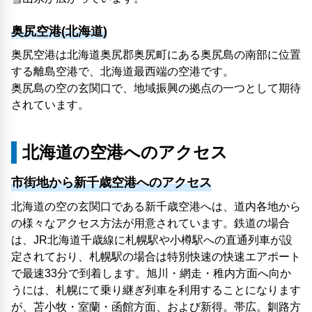
奥尻空港(北海道)
奥尻空港は北海道奥尻郡奥尻町にある奥尻島の南部に位置
する離島空港で、北海道最西端の空港です。
奥尻島の空の玄関口で、地域振興の拠点の一つとして期待
されています。
北海道の空港へのアクセス
市街地から新千歳空港へのアクセス
北海道の空の玄関口である新千歳空港へは、道内各地から
の様々なアクセス方法が用意されています。鉄道の場合
は、JR北海道千歳線に札幌駅や小樽駅への直通列車が設
定されており、札幌駅の場合は特別快速の快速エアポート
で最速33分で到着します。旭川・網走・稚内方面へ向か
うには、札幌にて乗り継ぎ列車を利用することになります
が、苫小牧・室蘭・函館方面、および新得。帯広。釧路方