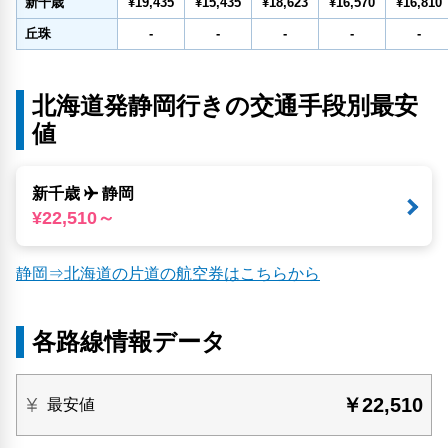
新千歳
¥19,435
¥15,435
¥18,623
¥16,570
¥16,810
丘珠
-
-
-
-
-
北海道発静岡行きの交通手段別最安
値
新千歳
静岡
¥22,510～
静岡⇒北海道の片道の航空券はこちらから
各路線情報データ
￥22,510
最安値