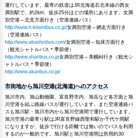
運行しています。最寄の鉄道はJR北海道石北本線の西女
満別駅で、約2km、徒歩25分ほどの場所にあります。女満
別空港⇔北見方面行き（空港連絡バス）
http://www.h-kitamibus.co.jp/
女満別空港⇔網走方面行き
（空港連絡バス）
http://www.abashiribus.com/
女満別空港⇔知床方面行き
（観光シャトルバス＊季節便）
http://www.sharibus.co.jp
女満別空港⇔美幌峠行き（観光シ
ャトルバス＊季節便）
http://www.akanbus.co.jp/
市街地から旭川空港(北海道)へのアクセス
旭川市内、旭山動物園、富良野市内、旭岳など各方面と旭
川空港を結ぶ路線バスが運行しています。また空港連絡バ
スも旭川駅・旭川市内から旭川空港間で運行しています。
旭川空港の最寄り駅はJR富良野線西聖和駅か千代ケ岡駅
になりますが、徒歩で行ける距離では無いのでバスを利用
するのが一般的です。旭川駅と旭川空港間は所用約30