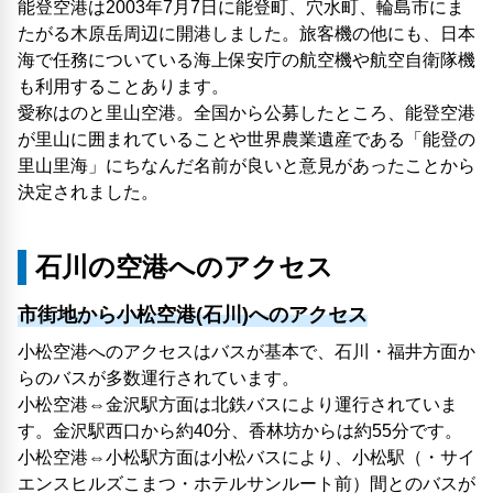
能登空港は2003年7月7日に能登町、穴水町、輪島市にま
たがる木原岳周辺に開港しました。旅客機の他にも、日本
海で任務についている海上保安庁の航空機や航空自衛隊機
も利用することあります。
愛称はのと里山空港。全国から公募したところ、能登空港
が里山に囲まれていることや世界農業遺産である「能登の
里山里海」にちなんだ名前が良いと意見があったことから
決定されました。
石川の空港へのアクセス
市街地から小松空港(石川)へのアクセス
小松空港へのアクセスはバスが基本で、石川・福井方面か
らのバスが多数運行されています。
小松空港⇔金沢駅方面は北鉄バスにより運行されていま
す。金沢駅西口から約40分、香林坊からは約55分です。
小松空港⇔小松駅方面は小松バスにより、小松駅（・サイ
エンスヒルズこまつ・ホテルサンルート前）間とのバスが