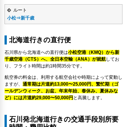
ルート
小松⇒新千歳
北海道行きの直行便
石川県から北海道への直行便は
小松空港（KMQ）から新
千歳空港（CTS）へ、全日本空輸（ANA）が就航
してお
り、フライト時間は約1時間35分です。
航空券の料金は、利用する航空会社や時期によって変動し
ますが、
通常期は片道約13,000〜25,000円、繁忙期（ゴ
ールデンウィーク、お盆、年末年始、春休み、夏休みな
ど）には片道約29,000〜50,000円
と高騰します。
石川発北海道行きの交通手段別所要