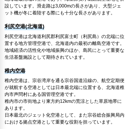
設しています。滑走路は3,000mの長さがあり、大型ジェ
ット機が冬に着陸する際にも十分な長さがあります。
利尻空港(北海道)
利尻空港は北海道利尻郡利尻富士町（利尻島）の北端に位
置する地方管理空港で、北海道内の最初の離島空港です。
地域経済の活性化や地域振興のほか、島民にとって重要な
生活基盤施設として期待されています。
稚内空港
稚内空港は、宗谷湾岸を通る宗谷国道沿線の、航空定期便
が就航する空港としては日本最北端に位置する、北海道稚
内市声問村にある国管理空港です。
稚内市の市街地より東方約12kmの荒涼とした草原地帯に
あります。
日本最北のジェット化空港として、また宗谷総合振興局内
における拠点空港として重要な役割を担っています。