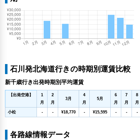
石川発北海道行きの時期別運賃比較
新千歳行き出発時期別平均運賃
1
2
4
6
7
8
【出発空港】
3
月
5
月
月
月
月
月
月
月
小松
-
-
¥18,770
-
¥15,595
-
-
-
各路線情報データ