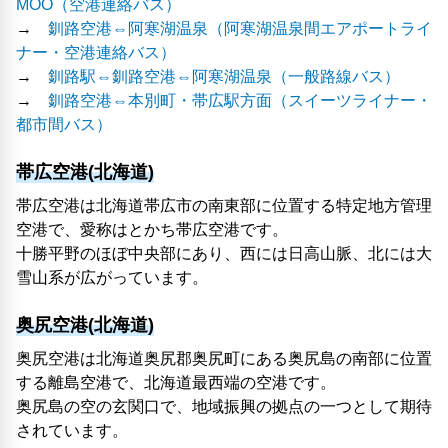
MOO（空港連絡バス）
→
釧路空港⇔阿寒湖温泉（阿寒湖温泉間エアポートライ
ナー・空港連絡バス）
→
釧路駅⇔釧路空港⇔阿寒湖温泉（一般路線バス）
→
釧路空港⇔本別町・帯広駅方面（スイーツライナー・
都市間バス）
帯広空港(北海道)
帯広空港は北海道帯広市の南東部に位置する特定地方管理
空港で、愛称はとかち帯広空港です。
十勝平野のほぼ中央部にあり、西には日高山脈、北には大
雪山系が広がっています。
奥尻空港(北海道)
奥尻空港は北海道奥尻郡奥尻町にある奥尻島の南部に位置
する離島空港で、北海道最西端の空港です。
奥尻島の空の玄関口で、地域振興の拠点の一つとして期待
されています。