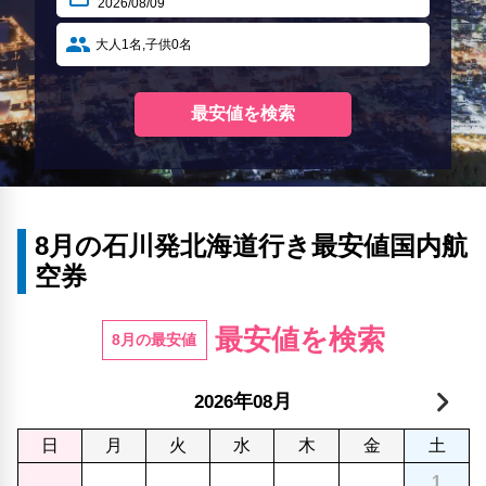
8月の石川発北海道行き最安値国内航
空券
最安値を検索
8月の最安値
年
月
2026
08
日
月
火
水
木
金
土
1