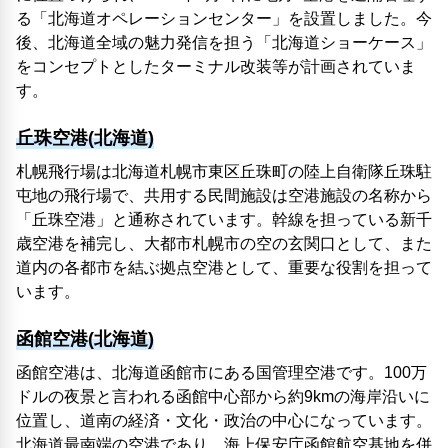
る「北海道オペレーションセンター」を設置しました。今
後、北海道全域の魅力発信を担う「北海道ショーケース」
をコンセプトとしたターミナル改装等が計画されていま
す。
丘珠空港(北海道)
札幌飛行場は北海道札幌市東区丘珠町の陸上自衛隊丘珠駐
屯地の飛行場で、共用する民間施設は空港施設の名称から
「丘珠空港」と通称されています。幹線を担っている新千
歳空港を補完し、大都市札幌市の空の玄関口として、また
道内の各都市を結ぶ拠点空港として、重要な役割を担って
います。
函館空港(北海道)
函館空港は、北海道函館市にある国管理空港です。100万
ドルの夜景と言われる函館中心部から約9kmの海岸沿いに
位置し、道南の経済・文化・政治の中心になっています。
北海道最南端の空港であり、海上保安庁函館航空基地を併