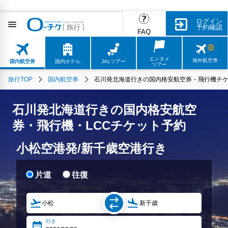
ログイン
予約確認
FAQ
エンタメ
海外航空券
国内航空券
国内ホテル
JALツアー
ツアー
旅行TOP
国内航空券
石川発北海道行きの国内格安航空券・飛行機チケ
石川発北海道行きの国内格安航空
券・飛行機・LCCチケット予約
小松空港発/新千歳空港行き