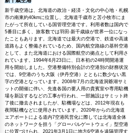
新千歳空港
新千歳空港は、北海道の政治・経済・文化の中心地・札幌
市の南東約40kmに位置し、北海道千歳市と苫小牧市にま
たがって所在している国管理空港です。利用者数は国内で
5番目に多く、旅客数では羽田-新千歳線が世界一位になっ
たこともあります。北海道では最大の空港で、鉄道や高速
道路もよく整備されているため、国内航空路線の基幹空港
として、また北海道における国際航空の拠点として利用さ
れています。1994年6月23日に、日本初の24時間開港運
用を開始しました。空港整備特別会計の空港別の財務状況
では、9空港のうち大阪（伊丹空港）とともに数少ない黒
字の空港となっています。2008年7月の北海道洞爺湖サミ
ットの開催に伴い、先進各国の要人用の貴賓室や専用駐機
場を新設するなどの工事が行われ、一部施設はサミット終
了後に撤去されましたが、駐機場などは、2012年現在も
夜間駐機などに使用されています。2020年からの北海道
エアポートによる道内7空港民営化に際しては北海道全体
のネットワークを担う「グローバルゲートウェイ」型空港
に位置づけられ、2021年3月1日に地方6空港を遠隔管理す