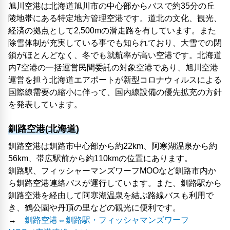
旭川空港は北海道旭川市の中心部からバスで約35分の丘
陵地帯にある特定地方管理空港です。道北の文化、観光、
経済の拠点として2,500mの滑走路を有しています。また
除雪体制が充実している事でも知られており、大雪での閉
鎖がほとんどなく、冬でも就航率が高い空港です。北海道
内7空港の一括運営民間委託の対象空港であり、旭川空港
運営を担う北海道エアポートが新型コロナウィルスによる
国際線需要の縮小に伴って、国内線設備の優先拡充の方針
を発表しています。
釧路空港(北海道)
釧路空港は釧路市中心部から約22km、阿寒湖温泉から約
56km、帯広駅前から約110kmの位置にあります。
釧路駅、フィッシャーマンズワーフMOOなど釧路市内か
ら釧路空港連絡バスが運行しています。また、釧路駅から
釧路空港を経由して阿寒湖温泉を結ぶ路線バスも利用で
き、鶴公園や丹頂の里などの観光に便利です。
→
釧路空港⇔釧路駅・フィッシャマンズワーフ