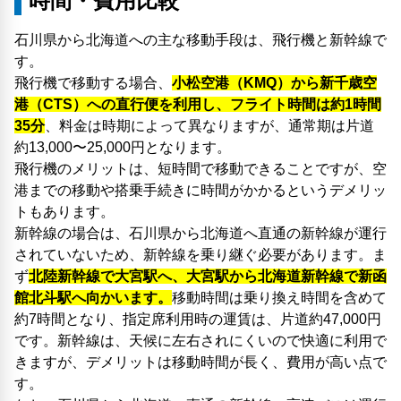
時間・費用比較
石川県から北海道への主な移動手段は、飛行機と新幹線で
す。
飛行機で移動する場合、
小松空港（KMQ）から新千歳空
港（CTS）への直行便を利用し、フライト時間は約1時間
35分
、料金は時期によって異なりますが、通常期は片道
約13,000〜25,000円となります。
飛行機のメリットは、短時間で移動できることですが、空
港までの移動や搭乗手続きに時間がかかるというデメリッ
トもあります。
新幹線の場合は、石川県から北海道へ直通の新幹線が運行
されていないため、新幹線を乗り継ぐ必要があります。ま
ず
北陸新幹線で大宮駅へ、大宮駅から北海道新幹線で新函
館北斗駅へ向かいます。
移動時間は乗り換え時間を含めて
約7時間となり、指定席利用時の運賃は、片道約47,000円
です。新幹線は、天候に左右されにくいので快適に利用で
きますが、デメリットは移動時間が長く、費用が高い点で
す。