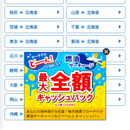
秋田
北海道
山形
北海道
茨城
北海道
千葉
北海道
東京
北海道
新潟
北海道
石川
北海道
長野
北海道
静岡
北海道
愛知
北海道
大阪
北海道
兵庫
北海道
岡山
北海道
福岡
北海道
あなたの海外旅行を応援！毎月抽選でローチケが
沖縄
北海道
燃油サーチャージをどーーんとキャッシュバッ
ク！