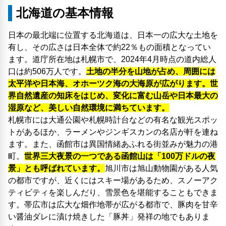
北海道の基本情報
日本の最北端に位置する北海道は、日本一の広大な土地を
有し、その広さは日本全体で約22％もの面積となってい
ます。道庁所在地は札幌市で、2024年4月時点の道内総人
口は約506万人です。
土地の半分を山地が占め、周囲には
太平洋や日本海、オホーツク海の大海原が広がります。世
界自然遺産の知床をはじめ、変化に富む山岳や日本最大の
湿原など、美しい自然環境に満ちています。
札幌市には大通公園や札幌時計台などの有名な観光スポッ
トがあるほか、ラーメンやジンギスカンの名店が軒を連ね
ます。また、函館市は異国情緒あふれる街並みが魅力の港
町。
世界三大夜景の一つである函館山は「100万ドルの夜
景」とも呼ばれています。
旭川市は旭山動物園がある人気
の都市ですが、近くにはスキー場があるため、スノーアク
ティビティを楽しんだり、雪景色を堪能することもできま
す。帯広市は広大な畑作地帯が広がる都市で、豚肉を甘辛
い醤油ダレに漬け焼きした「豚丼」発祥の地でもありま