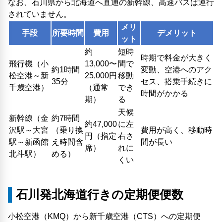
なお、石川県から北海道へ直通の新幹線、高速バスは運行
されていません。
メリ
手段
所要時間
費用
デメリット
ット
約
短時
時期で料金が大きく
飛行機（小
13,000〜
間で
約1時間
変動、空港へのアク
松空港～新
25,000円
移動
35分
セス、搭乗手続きに
千歳空港）
（通常
でき
時間がかかる
期）
る
天候
新幹線（金
約7時間
約47,000
に左
沢駅～大宮
（乗り換
費用が高く、移動時
円（指定
右さ
駅～新函館
え時間含
間が長い
席）
れに
北斗駅）
める）
くい
石川発北海道行きの定期便便数
小松空港（KMQ）から新千歳空港（CTS）への定期便