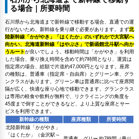
る場合｜所要時間
石川県から北海道まで新幹線で移動する場合、直通での運
行がないため、新幹線を乗り継ぐ必要があります。まず
北
陸新幹線「かがやき」「はくたか」のいずれかで大宮駅へ
向かい、北海道新幹線「はやぶさ」で新函館北斗駅へ向か
うルート
が良いでしょう。移動時間は「かがやき」を利用
した場合、乗り換え時間を含めて約7時間となり、運賃は
指定席の場合、総額で片道約47,000円となります。座席
の種類は、普通車（指定席・自由席）とグリーン車、グラ
ンクラスがあります。グリーン車は普通席に比べて座席間
隔が広く、快適な座り心地で移動できます。グランクラス
は専用の軽食や飲料が無料で、リクライニングの角度を
45度まで倒すことができるなど、より上質な座席とサー
ビスを利用できます。
新幹線の種類
座席種類
所要時間
北陸新幹線「かがやき」
「はくたか」（金沢駅～
普通車、グリー
約7時間（乗り