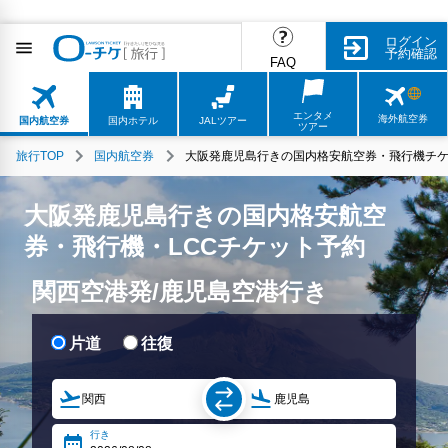
ログイン
予約確認
FAQ
エンタメ
海外航空券
国内航空券
国内ホテル
JALツアー
ツアー
旅行TOP
国内航空券
大阪発鹿児島行きの国内格安航空券・飛行機チケ
大阪発鹿児島行きの国内格安航空
券・飛行機・LCCチケット予約
関西空港発/鹿児島空港行き