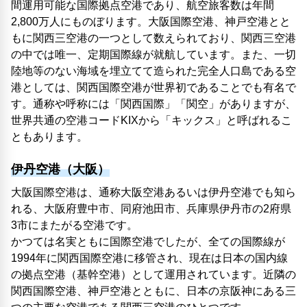
間運用可能な国際拠点空港であり、航空旅客数は年間
2,800万人にものぼります。大阪国際空港、神戸空港とと
もに関西三空港の一つとして数えられており、関西三空港
の中では唯一、定期国際線が就航しています。また、一切
陸地等のない海域を埋立てて造られた完全人口島である空
港としては、関西国際空港が世界初であることでも有名で
す。通称や呼称には「関西国際」「関空」がありますが、
世界共通の空港コードKIXから「キックス」と呼ばれるこ
ともあります。
伊丹空港（大阪）
大阪国際空港は、通称大阪空港あるいは伊丹空港でも知ら
れる、大阪府豊中市、同府池田市、兵庫県伊丹市の2府県
3市にまたがる空港です。
かつては名実ともに国際空港でしたが、全ての国際線が
1994年に関西国際空港に移管され、現在は日本の国内線
の拠点空港（基幹空港）として運用されています。近隣の
関西国際空港、神戸空港とともに、日本の京阪神にある三