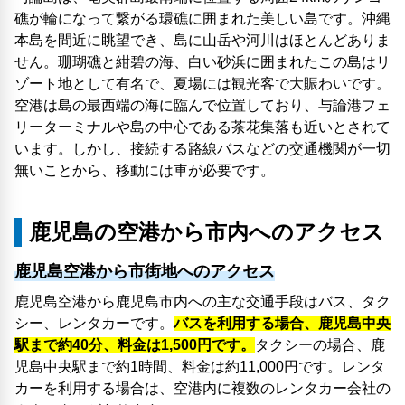
礁が輪になって繋がる環礁に囲まれた美しい島です。沖縄
本島を間近に眺望でき、島に山岳や河川はほとんどありま
せん。珊瑚礁と紺碧の海、白い砂浜に囲まれたこの島はリ
ゾート地として有名で、夏場には観光客で大賑わいです。
空港は島の最西端の海に臨んで位置しており、与論港フェ
リーターミナルや島の中心である茶花集落も近いとされて
います。しかし、接続する路線バスなどの交通機関が一切
無いことから、移動には車が必要です。
鹿児島の空港から市内へのアクセス
鹿児島空港から市街地へのアクセス
鹿児島空港から鹿児島市内への主な交通手段はバス、タク
シー、レンタカーです。
バスを利用する場合、鹿児島中央
駅まで約40分、料金は1,500円です。
タクシーの場合、鹿
児島中央駅まで約1時間、料金は約11,000円です。レンタ
カーを利用する場合は、空港内に複数のレンタカー会社の