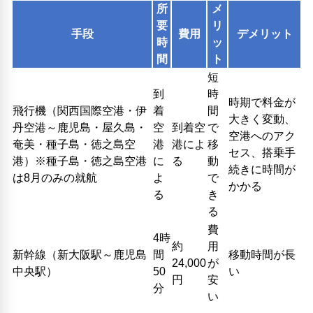
所
メ
要
リ
手段
費用
デメリット
時
ッ
間
ト
短
到
時
時期で料金が
飛行機（関西国際空港・伊
着
間
大きく変動、
丹空港～鹿児島・屋久島・
空
到着空
で
空港へのアク
奄美・種子島・徳之島空
港
港によ
移
セス、搭乗手
港）※種子島・徳之島空港
に
る
動
続きに時間が
は8月のみの就航
よ
で
かかる
る
き
る
費
4時
約
用
新幹線（新大阪駅～鹿児島
間
移動時間が長
24,000
が
中央駅）
50
い
円
安
分
い