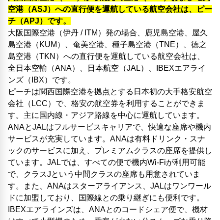
空港（ASJ）への直行便を運航している航空会社は、ピー
チ（APJ）です。
大阪国際空港（伊丹 / ITM）発の場合、鹿児島空港、屋久
島空港（KUM）、奄美空港、種子島空港（TNE）、徳之
島空港（TKN）への直行便を運航している航空会社は、
全日本空輸（ANA）、日本航空（JAL）、IBEXエアライ
ンズ（IBX）です。
ピーチは関西国際空港を拠点とする日本初の大手格安航空
会社（LCC）で、格安の航空券を利用することができま
す。主に国内線・アジア路線を中心に運航しています。
ANAとJALはフルサービスキャリアで、快適な座席や機内
サービスが充実しています。ANAは有料ドリンク・スナ
ックのサービスに加え、プレミアムクラスの座席を提供し
ています。JALでは、すべての便で機内Wi-Fiが利用可能
で、クラスJという中間クラスの座席も用意されていま
す。また、ANAはスターアライアンス、JALはワンワール
ドに加盟しており、国際線との乗り継ぎにも便利です。
IBEXエアラインズは、ANAとのコードシェア便で、機材