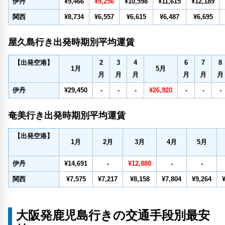
伊丹
¥9,466
¥9,256
¥10,598
¥11,615
¥12,189
関西
¥8,734
¥6,557
¥6,615
¥6,487
¥6,695
屋久島行き出発時期別平均運賃
2
3
4
6
7
8
【出発空港】
1
月
5
月
月
月
月
月
月
月
伊丹
¥29,450
-
-
-
¥26,920
-
-
-
奄美行き出発時期別平均運賃
【出発空港】
1
月
2
月
3
月
4
月
5
月
伊丹
¥14,691
-
¥12,880
-
-
関西
¥7,575
¥7,217
¥8,158
¥7,804
¥9,264
大阪発鹿児島行きの交通手段別最安