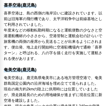
喜界空港(鹿児島)
喜界空港は、島の西側の海岸沿いに建設されています。以
前は旧海軍の飛行機であり、太平洋戦争中は前線基地とし
て利用されていました。
年度末などの移動転勤時期になると運航便数の少なさと空
港運航機材の小ささから、空港管制と運航会社の計らいで
旅客機の両側の座席から見送ることが出来るようにされま
す。便出発、地上走行開始時に空港駐機場内で通称「喜界
ターン」と呼ばれる、八の字を描く走行を実施して運航さ
れる便があります。
奄美空港(鹿児島)
奄美空港は、鹿児島県奄美市にある地方管理空港で、奄美
群島国定公園内の沿岸海域を埋め立てて造られました。
現在の南方約2kmの陸上に供用時には位置していました
が、滑走路延長のための用地確保が進まずに現在位置に新
空港を建設しました。