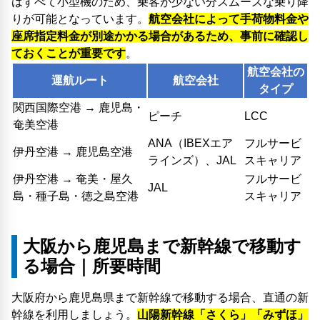
はすべて小型機のため、乗客が少ない分スムーズな乗り降
りが可能となっています。
航空会社によって手荷物料金や
座席指定料金が別途かかる場合があるため、事前に確認し
ておくことが重要です
。
航空会社の
運航ルート
航空会社
タイプ
関西国際空港 → 鹿児島・
ピーチ
LCC
奄美空港
ANA（IBEXエア
フルサービ
伊丹空港 → 鹿児島空港
ラインズ）、JAL
スキャリア
伊丹空港 → 奄美・屋久
フルサービ
JAL
島・種子島・徳之島空港
スキャリア
大阪から鹿児島まで新幹線で移動す
る場合｜所要時間
大阪府から鹿児島県まで新幹線で移動する場合、直通の新
幹線を利用しましょう。
山陽新幹線「さくら」「みずほ」