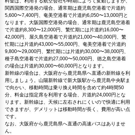
料金は、利用する航空会社や時期によって変動しますが、
関西国際空港発の場合、通常期は鹿児島空港着で片道約
5,600〜7,400円、奄美空港着で片道約6,050〜13,000円と
なります。大阪国際空港発の場合、通常期は鹿児島空港着
で片道約8,300〜12,000円、繁忙期には片道約16,000〜
42,000円、屋久島空港着で片道約21,000〜40,000円、繁
忙期には片道約43,000〜55,000円、奄美空港着で片道約
9,800〜29,000円、繁忙期には片道約30,000〜38,000円、
種子島空港着で片道約27,000〜50,000円、徳之島空港着
の場合は片道約30,000〜60,000円となります。
新幹線の場合は、大阪府から鹿児島県へ直通の新幹線を利
用しましょう。山陽新幹線で新大阪駅から鹿児島中央駅ま
で向かい、移動時間は乗り換え時間を含めて約4時間50
分、料金は指定席を利用する場合、片道約24,000円とな
ります。新幹線は、天候に左右されにくいので快適に利用
できますが、デメリットは移動時間が長く、費用が高い点
です。
なお、大阪府から鹿児島県へ直通の高速バスはありませ
ん。