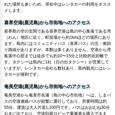
れた場所も多いため、滞在中はレンタカーの利用をオスス
メします。
喜界空港(鹿児島)から市街地へのアクセス
喜界島の空の玄関である喜界空港は島の中心集落である湾
（わん）地区に近く、町役場から約1kmほどの場所にあり
ます。島内にはコミュニティバス（喜界バス）の北・南回
り路線がありますが、本数は多くありません。空港から湾
集落中心部までは徒歩でも約10〜15分と比較的近距離で
す。タクシーは島内に1社（日の出タクシー）が営業して
いますが、レンタカー会社も数社あり、島内観光にはレン
タカーが便利です。
奄美空港(鹿児島)から市街地へのアクセス
奄美空港から奄美市名瀬（島の中心市街地）へは、しまバ
スの空港連絡バスが頻繁に運行しており、所要時間は約
55分、運賃は大人片道1,100円です。バスはおおむね30分
おきに出ており、空港到着ロビーで乗車券を購入できま