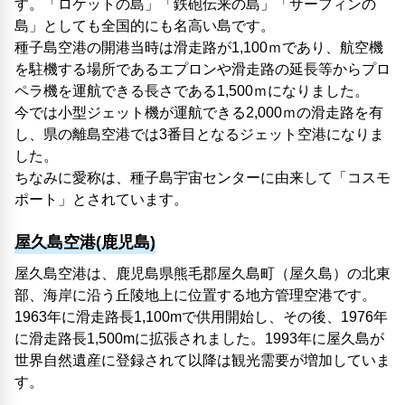
す。「ロケットの島」「鉄砲伝来の島」「サーフィンの
島」としても全国的にも名高い島です。
種子島空港の開港当時は滑走路が1,100ｍであり、航空機
を駐機する場所であるエプロンや滑走路の延長等からプロ
ペラ機を運航できる長さである1,500ｍになりました。
今では小型ジェット機が運航できる2,000ｍの滑走路を有
し、県の離島空港では3番目となるジェット空港になりま
した。
ちなみに愛称は、種子島宇宙センターに由来して「コスモ
ポート」とされています。
屋久島空港(鹿児島)
屋久島空港は、鹿児島県熊毛郡屋久島町（屋久島）の北東
部、海岸に沿う丘陵地上に位置する地方管理空港です。
1963年に滑走路長1,100mで供用開始し、その後、1976年
に滑走路長1,500mに拡張されました。1993年に屋久島が
世界自然遺産に登録されて以降は観光需要が増加していま
す。