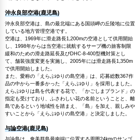
沖永良部空港(鹿児島)
沖永良部空港は、島の最北端にある国頭岬の丘陵地に位置
している地方管理空港です。
空港は、1969年に滑走路長1,200mの空港として供用開始
し、1998年からは当空港に就航するサーブ機の旅客制限
緩和のための滑走路延長及びDHC-8-400型機対策とし
て、舗装強度変更を実施し、2005年には滑走路長1,350m
で供用開始しました。
また、愛称の「えらぶゆりの島空港」は、応募総数367作
品の中から一番多かった「えらぶゆり」を採用しました。
えらぶゆりは島を代表する花で、「かごしまブランド」の
指定も受けており、ふさわしい花の名前ということと、離
島であるという地域性を踏まえ、「島」を加え、親しみや
すいことから「えらぶゆりの島空港」と決定しました。
与論空港(鹿児島)
与論島は、奄美群島最南端に位置する周囲24kmのサンゴ