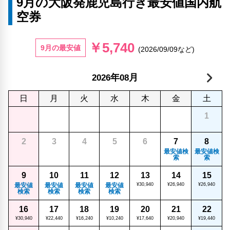
9月の大阪発鹿児島行き最安値国内航
空券
￥5,740
9月の最安値
(2026/09/09など)
年
月
2026
08
日
月
火
水
木
金
土
1
2
3
4
5
6
7
8
最安値検
最安値検
索
索
9
10
11
12
13
14
15
最安値
最安値
最安値
最安値
¥30,940
¥26,940
¥26,940
検索
検索
検索
検索
16
17
18
19
20
21
22
¥30,940
¥22,440
¥16,240
¥10,240
¥17,640
¥20,940
¥19,440