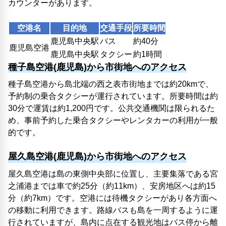
カウンターがあります。
空港名
目的地
交通手段
所要時間
鹿児島中央駅
バス
約40分
鹿児島空港
鹿児島中央駅
タクシー
約1時間
種子島空港(鹿児島)から市街地へのアクセス
種子島空港から島北端の西之表市街地までは約20kmで、
予約制の乗合タクシーが運行されています。所要時間は約
30分で運賃は約1,200円です。公共交通機関は限られるた
め、事前予約した乗合タクシーやレンタカーの利用が一般
的です。
屋久島空港(鹿児島)から市街地へのアクセス
屋久島空港は島の東側中央部に位置し、主要集落である宮
之浦港までは車で約25分（約11km）、安房地区へは約15
分（約7km）です。空港には待機タクシーがあり各方面へ
の移動に利用できます。路線バスも島を一周するように運
行されていますが、島内に点在する観光地はバス停から離