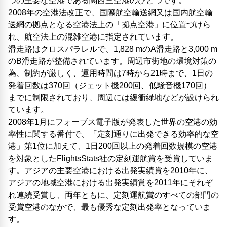
つの主要な空港である関西三空港のひとつです。
2008年の空港法改正で、国際航空輸送網又は国内航空輸
送網の拠点となる空港法上の「拠点空港」に位置づけら
れ、航空法上の混雑空港に指定されています。
滑走路はクロスパラレルで、1,828 mのA滑走路と3,000 m
のB滑走路が整備されています。周辺市街地の環境対策の
為、制約が厳しく、運用時間は7時から21時まで、1日の
発着回数は370回（ジェット機200回、低騒音機170回）
までに制限されており、周辺には緩衝緑地などが設けられ
ています。
2008年1月にフォーブス電子版が発表した世界の空港の効
率性に関する番付で、「定刻通りに出発できる効率的な空
港」第1位に加えて、1日200回以上の発着回数規模の空港
を対象としたFlightsStats社の定刻運航賞を受賞していま
す。アジアの主要空港における出発実績賞を2010年に、
アジアの地域空港における出発実績賞を2011年にそれぞ
れ連続受賞し、両年ともに、定刻運航賞のすべての部門の
受賞空港のなかで、最も優秀な定刻出発率となっていま
す。