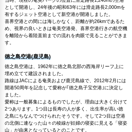
当時、現在の奄美パークの位置に滑走路長1,240mの空港
として開港し、24年後の昭和63年には滑走路長2,000mを
有するジェット空港として新空港が開港しました。
喜界空港との間には海しかなく、距離が約26kmであるた
め、視界の良いときは奄美空港発、喜界空港行きの航空機
を離陸から着陸直前までの流れを肉眼で見ることができま
す。
徳之島空港(鹿児島)
徳之島空港は、1962年に徳之島北部の西海岸リーフ上に
埋め立てて建設されました。
路線はJACによる奄美および鹿児島線で、2012年2月には
開港50周年を記念して愛称が｢徳之島子宝空港｣に決定し
ました。
愛称は一般募集によるものでしたが、理由は大きく分けて
2つあります。1つ目は長寿の人が多く、出生率が高い徳
之島にちなんでつけられたそうです。そして2つ目は空港
の北側に連なった山々の稜線が妊婦の寝姿に見える「寝姿
山」が由来となっているとのことです。