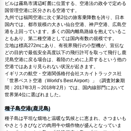
ビルは霧島市溝辺町麓に位置する、空港法の政令で定める
国管理空港に区分される空港です。
九州では福岡空港に次ぐ第2位の旅客乗降数を誇り、日本
国内では、都市規模の大きい仙台空港、神戸空港、広島空
港を上回っています。多くの国内離島路線を抱えているこ
ともあり、第二種空港としては国内有数の規模です。
立地は標高272mにあり、有視界飛行の小型機が、宣伝な
どの目的で最低安全高度以下の飛行許可を取って飛行し鹿
児島空港に戻る場合は、着陸のために上昇するという他の
空港ではあまり見られない状況が起きます。
イギリスの航空・空港関係格付会社スカイトラックス社
「世界ベスト空港（World's Best Airport）」（調査対象期
間：2017年3月～2018年2月）では、国内線部門において
世界第4位に選ばれました。
種子島空港(鹿児島)
種子島は平坦な畑地と温暖な気候とに恵まれ、さつまいも
やさとうきびなどの肉用牛や畑作物が盛んとなっていま