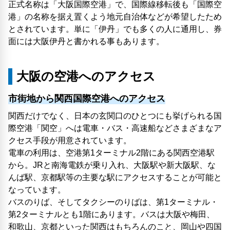
正式名称は「大阪国際空港」で、国際線移転後も「国際空
港」の名称を据え置くよう地元自治体などが希望したため
とされています。単に「伊丹」でも多くの人に通用し、券
面には大阪伊丹と書かれる事もあります。
大阪の空港へのアクセス
市街地から関西国際空港へのアクセス
関西だけでなく、日本の玄関口のひとつにも挙げられる国
際空港「関空」へは電車・バス・高速船などさまざまなア
クセス手段が用意されています。
電車の利用は、空港第1ターミナル2階にある関西空港駅
から。JRと南海電鉄が乗り入れ、大阪駅や新大阪駅、な
んば駅、京都駅等の主要な駅にアクセスすることが可能と
なっています。
バスのりば、そしてタクシーのりばは、第1ターミナル・
第2ターミナルとも1階にあります。バスは大阪や梅田、
和歌山、京都といった関西はもちろんのこと、岡山や四国